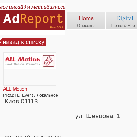
Home
Digital
О проекте
Internet & Mobi
назад к списку
ALL Motion
PR&BTL, Event / Локальное
Киев 0
ул. Шевцо
Тел.: (044)