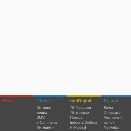
Home
Digital
nonDigital
Рынок
Интернет-
TВ-Продажи
Люди
медиа
ТВ & радио
Интервью
SMM
Пресса
Рекламный
e-Commerce
Indoor & Outdoor
рынок
Интернет-
PR-digest
Networks