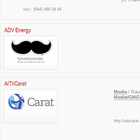
тел.: (044) 4
ADV Energy
AITI/Carat
Media
/ Лок
Media/GMG
http://aiticara