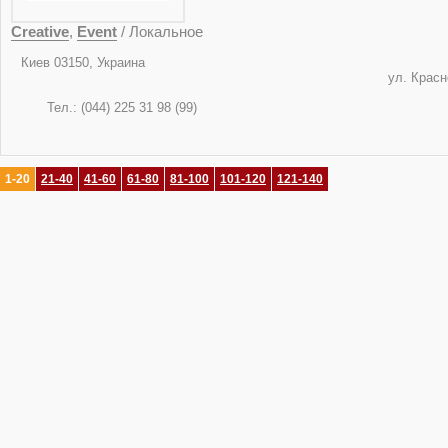
Creative
,
Event
/ Локальное
Киев 03150, 
ул. Красноармейская, 72, 14
Тел.: (044) 225 3
info@art
1-20
21-40
41-60
61-80
81-100
101-120
121-140