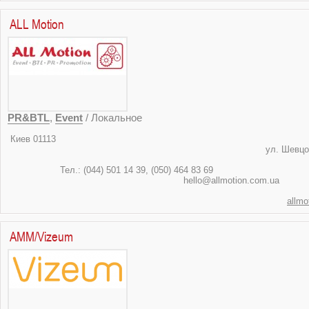
ALL Motion
PR&BTL
,
Event
/ Локальное
Киев 0
ул. Шевцо
Тел.: (044) 501 14 39, (0
hello@allmotio
allm
AMM/Vizeum