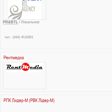
PR&BTL
/ Локальное
тел.: (044) 
факс: (04
Рентмедиа
РПК Лидер-М (РВК Лідер-М)