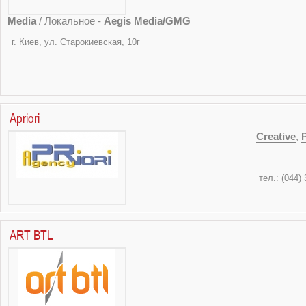
Media
/ Локальное -
Aegis Media/GMG
г. Киев, ул. Староки
тел./факс: (04
Apriori
Creative
,
тел.: (044) 
ART BTL