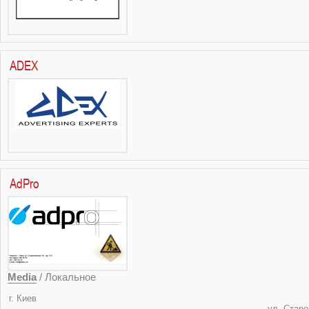
ADEX
AdPro
Media
/ Локальное
г. К
ул. Старокиевская 10