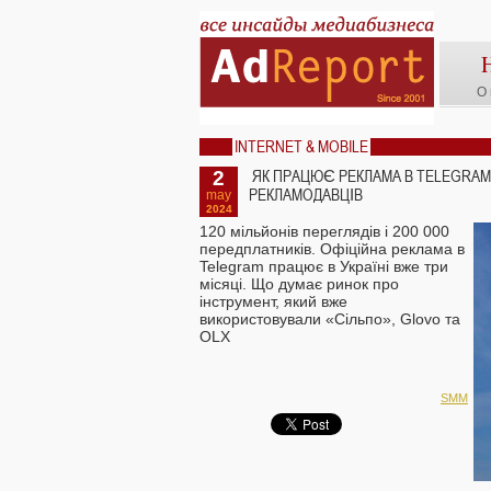
О 
INTERNET & MOBILE
2
ЯК ПРАЦЮЄ РЕКЛАМА В TELEGRAM
РЕКЛАМОДАВЦІВ
may
2024
120 мільйонів переглядів і 200 000
передплатників. Офіційна реклама в
Telegram працює в Україні вже три
місяці. Що думає ринок про
інструмент, який вже
використовували «Сільпо», Glovo та
OLX
SMM