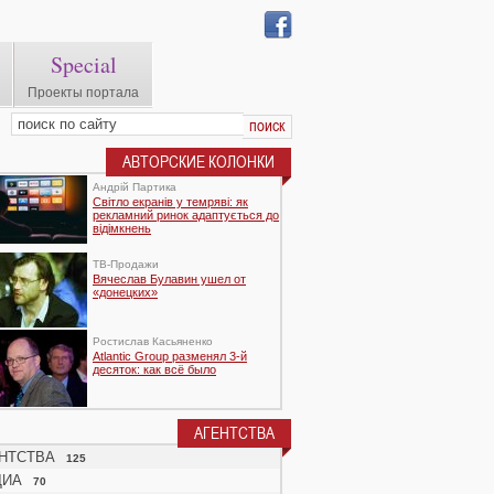
Special
Проекты портала
АВТОРСКИЕ КОЛОНКИ
Андрій Партика
Світло екранів у темряві: як
рекламний ринок адаптується до
відімкнень
TВ-Продажи
Вячеслав Булавин ушел от
«донецких»
Ростислав Касьяненко
Atlantic Group разменял 3-й
десяток: как всё было
АГЕНТСТВА
НТСТВА
125
ДИА
70