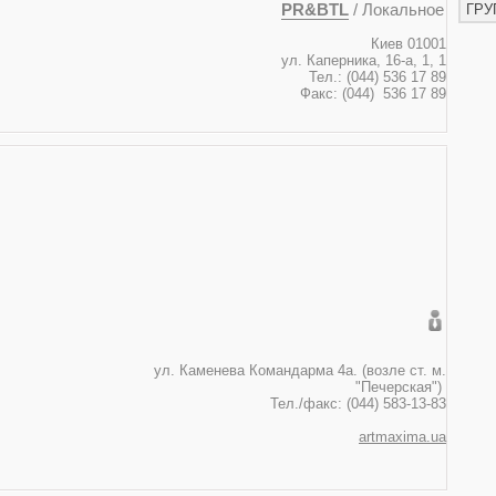
PR&BTL
/ Локальное
ГРУ
Киев 01001
ул. Каперника, 16-a, 1, 1
Тел.: (044) 536 17 89
Факс: (044) 536 17 89
14 Киев
мандарма 4а. (возле ст. м.
"Печерская")
Тел./факс: (044) 583-13-83
artmaxima.ua
artmaxima.ua