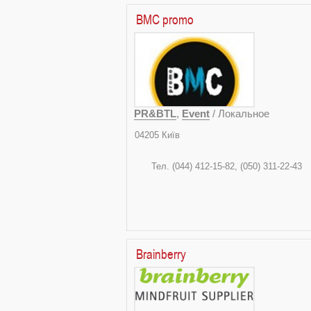
BMC promo
PR&BTL
,
Event
/ Локальное
042
ул.Героев 
Тел. (044) 412
s@bmc
Brainberry