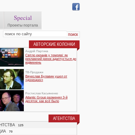
Special
Проекты портала
АВТОРСКИЕ КОЛОНКИ
Андрій Партика
Світло екранів у темряві: як
рекламний ринок адаптується до
відімкнень
TВ-Продажи
Вячеслав Булавин ушел от
«донецких»
Ростислав Касьяненко
Atlantic Group разменял 3-й
десяток: как всё было
АГЕНТСТВА
НТСТВА
125
ДИА
70