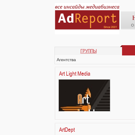
О 
ГРУППЫ
Агентства
Art Light Media
ArtDept