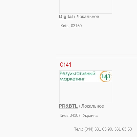
Digital
/ Локальное
Київ
вул.Червоноармійська
т
C141
PR&BTL
/ Локальное
Киев 04
ул. Шота Р
Тел.: (044) 