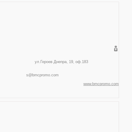
05 Київ
Днепра, 19, оф.183
-15-82, (050) 311-22-43
promo.com
www.bmcpromo.com