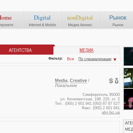
Home
Digital
nonDigital
Рынок
проекте
Internet & Mobile
Медиа бизнес
Рынок
АГЕНТСТВА
МЕДИА
Фильтр:
Все
По специализации
Media
,
Creative
/
Локальное
Симферополь 95000
ул. Кечкеметская, 198, 220, эт. 2
Тел.: (065) 2 601 941 (050) 87 87 527
Факс: (065) 2 601 941
alm.biz.ua
АГЕ
МЕ