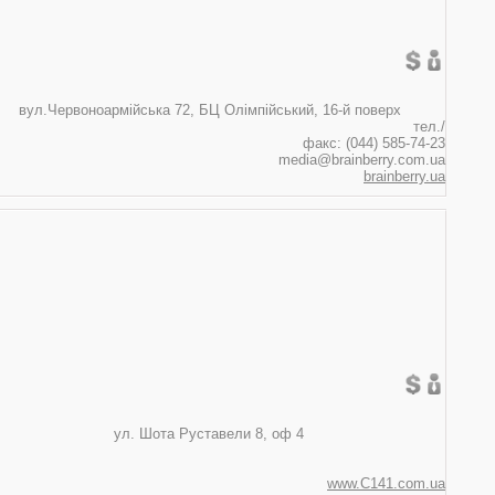
, 03150
 72, БЦ Олімпійський, 16-й поверх
ел./
факс: (044) 585-74-23
media@brainberry.com.ua
brainberry.ua
107, Украина
уставели 8, оф 4
331 63 90, 331 63 50
www.C141.com.ua