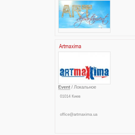
Artmaxima
Event
/ Локальное
010
ул. Каменева Ко
office@