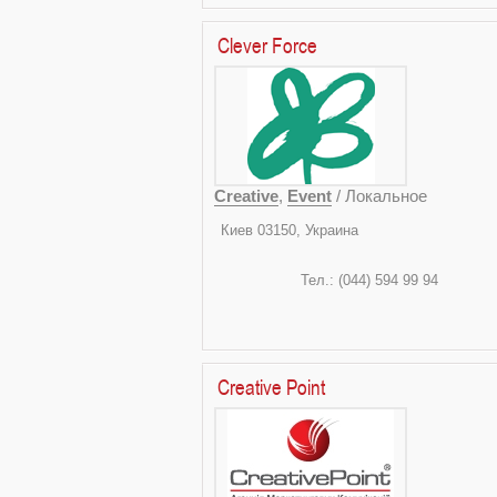
Clever Force
Creative
,
Event
/ Локальное
Киев 03
ул. Жилян
Тел.: (0
svishnevsky
Creative Point