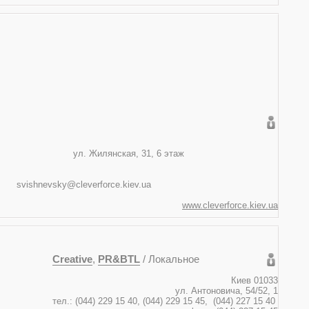
150, Украина
ская, 31, 6 этаж
44) 594 99 94
@cleverforce.kiev.ua
www.cleverforce.kiev.ua
Creative
,
PR&BTL
/ Локальное
Киев 01033
ул. Антоновича, 54/52, 1
тел.: (044) 229 15 40, (044) 229 15 45, (044) 227 15 40