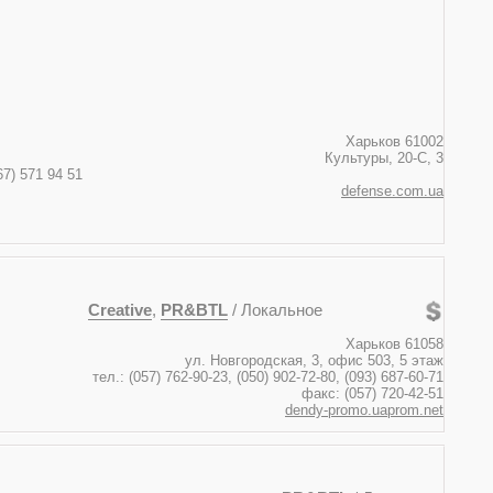
Харьков 61002
Культуры, 20-C, 3
, (067) 571 94 50, (067) 571 94 51
defense.com.ua
Creative
,
PR&BTL
/ Локальное
Харьков 61058
ул. Новгородская, 3, офис 503, 5 этаж
тел.: (057) 762-90-23, (050) 902-72-80, (093) 687-60-71
факс: (057) 720-42-51
dendy-promo.uaprom.net