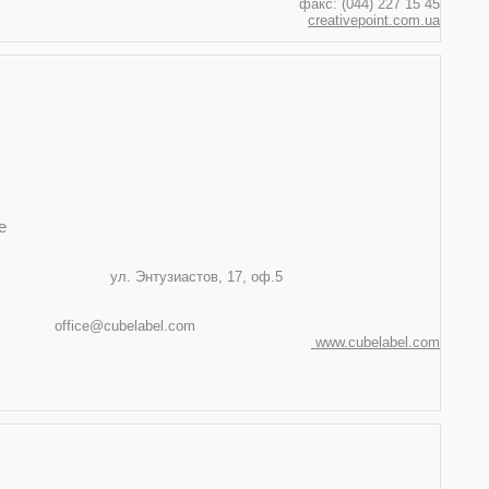
факс: (044) 227 15 45
creativepoint.com.ua
е
154, Украина
иастов, 17, оф.5
44) 38 38 825
cubelabel.com
www.cubelabel.com