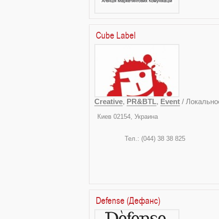
Cube Label
Creative
,
PR&BTL
,
Event
/ Локально
Киев 02
ул. Энтуз
Тел.: (0
office@
Defense (Дефанс)