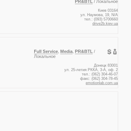
PR&BTL
/ Локальное
Киев 03164
ул. Наумова, 19, N/A
тел.: (093) 5700660
drive2b.kiev.ua
Full Service
,
Media
,
PR&BTL
/
Локальное
Донецк 83001
ул. 25-летия РККА, 3-A, оф. 2
тел.: (062) 304-46-07
факс: (062) 304-78-45
emotionlab.com.ua