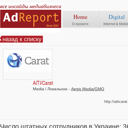
Home
Digital
О проекте
Internet & Mobi
назад к списку
AITI/Carat
Media / Локальное -
Aegis Media/GMG
http://aiticar
Число штатных сотрудников в Украине: 3