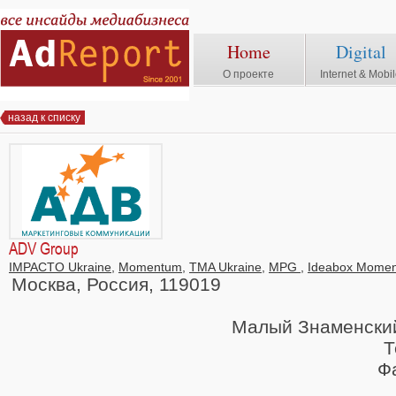
Home
Digital
О проекте
Internet & Mobi
назад к списку
ADV Group
IMPACTO Ukraine
,
Momentum
,
TMA Ukraine
,
MPG
,
Ideabox Mome
Москва, Россия
Малый Знаменский переул
Т
Фа