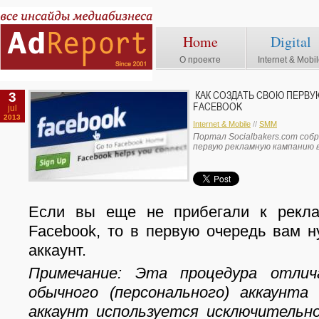
Home
Digital
О проекте
Internet & Mobi
3
КАК СОЗДАТЬ СВОЮ ПЕРВУ
FACEBOOK
jul
2013
Internet & Mobile
//
SMM
Портал Socialbakers.com соб
первую рекламную кампанию в
Если вы еще не прибегали к рекл
Facebook, то в первую очередь вам н
аккаунт.
Примечание: Эта процедура отлич
обычного (персонального) аккаунта 
аккаунт используется исключительно