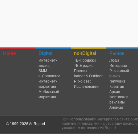
Home
Digital
nonDigital
Рынок
Интернет-
TВ-Продажи
Люди
медиа
ТВ & радио
Интервью
SMM
Пресса
Рекламный
e-Commerce
Indoor & Outdoor
рынок
Интернет-
PR-digest
Networks
маркетинг
Исследования
Креатив
Мобильный
Архив
маркетинг
Фестивали
рекламы
Анонсы
При использовании материалов сайта обя
наличие гиперссылки на страницу располо
© 1999-2026 AdReport
указанием источника AdReport