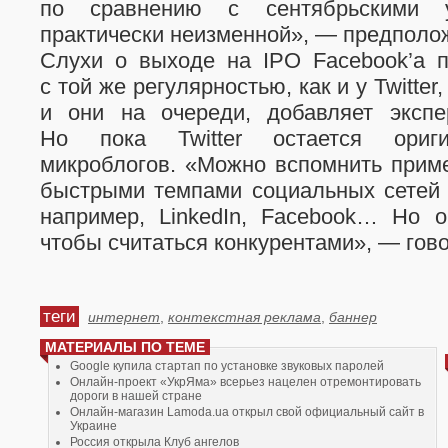
по сравнению с сентябрьскими у
практически неизменной», — предполож
Слухи о выходе на IPO Facebook’a 
с той же регулярностью, как и у Twitter
и они на очереди, добавляет экспер
Но пока Twitter остается ориг
микроблогов. «Можно вспомнить прим
быстрыми темпами социальных сетей 
например, LinkedIn, Facebook… Но 
чтобы считаться конкурентами», — гов
теги
интернет
,
контекстная реклама
,
баннер
МАТЕРИАЛЫ ПО ТЕМЕ
Google купила стартап по установке звуковых паролей
Онлайн-проект «УкрЯма» всерьез нацелен отремонтировать
дороги в нашей стране
Онлайн-магазин Lamoda.ua открыл свой официальный сайт в
Украине
Россия открыла Клуб ангелов