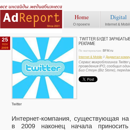
Home
Digital
О проекте
Internet & Mobi
25
TWITTER БУДЕТ ЗАРАБАТЫ
РЕКЛАМЕ
nov
2009
BFM.ru
По материалам:
Internet & Mobile
//
Диджитал-комм
Сервис микроблогинга Twitte
проведения IPO, сообщил оди
Биз Стоун (Biz Stone), перед
Twitter
Интернет-компания
, существующая на
в 2009 наконец начала приносить