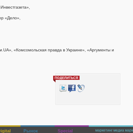
Инвестгазета»,
р «Дело»,
ги.UA», «Комсомольская правда в Украине», «Аргументы и
ПОДЕЛИТЬСЯ
gital
Рынок
Special
маркетинг
медиа марк