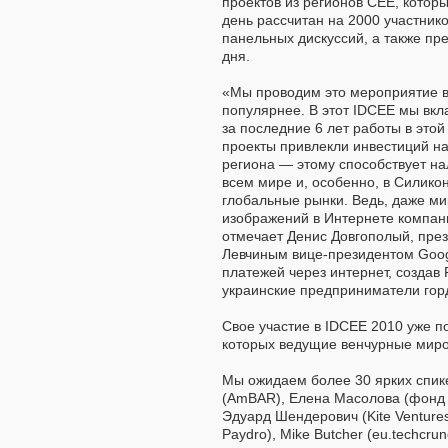
проектов из регионов CEE, котор
день рассчитан на 2000 участнико
панельных дискуссий, а также пр
дня.
«Мы проводим это мероприятие в 
популярнее. В этот IDCEE мы вкл
за последние 6 лет работы в этой
проекты привлекли инвестиций на
региона — этому способствует н
всем мире и, особенно, в Силик
глобальные рынки. Ведь, даже ми
изображений в Интернете компан
отмечает Денис Довгополый, пре
Левчиным вице-президентом Goog
платежей через интернет, создав P
украинские предприниматели горд
Свое участие в IDCEE 2010 уже п
которых ведущие венчурные мир
Мы ожидаем более 30 ярких спике
(AmBAR), Елена Масолова (фонд б
Эдуард Шендерович (Kite Ventures), 
Paydro), Mike Butcher (eu.techcru