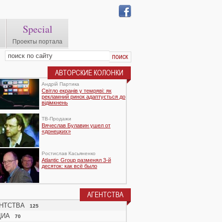
Special
Проекты портала
АВТОРСКИЕ КОЛОНКИ
Андрій Партика
Світло екранів у темряві: як
рекламний ринок адаптується до
відімкнень
TВ-Продажи
Вячеслав Булавин ушел от
«донецких»
Ростислав Касьяненко
Atlantic Group разменял 3-й
десяток: как всё было
АГЕНТСТВА
НТСТВА
125
ДИА
70