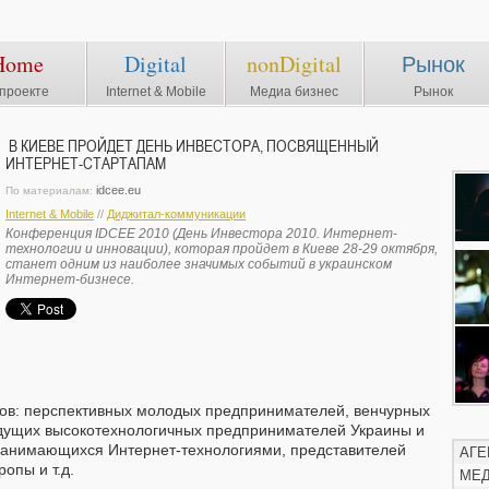
Home
Digital
nonDigital
Рынок
проекте
Internet & Mobile
Медиа бизнес
Рынок
В КИЕВЕ ПРОЙДЕТ ДЕНЬ ИНВЕСТОРА, ПОСВЯЩЕННЫЙ
ИНТЕРНЕТ-СТАРТАПАМ
idcee.eu
По материалам:
Internet & Mobile
//
Диджитал-коммуникации
Конференция IDCEE 2010 (День Инвестора 2010. Интернет-
технологии и инновации), которая пройдет в Киеве 28-29 октября,
станет одним из наиболее значимых событий в украинском
Интернет-бизнесе.
ков: перспективных молодых предпринимателей, венчурных
ведущих высокотехнологичных предпринимателей Украины и
занимающихся Интернет-технологиями, представителей
АГЕ
опы и т.д.
МЕ