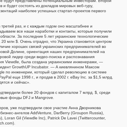
ые будут представлены потенциальным инвесторам. Второй
в и будет состоять из докладов мировых веб-гуру,
езентаций наиболее успешных стартап-проектов первого
третий раз, и с каждым годом оно масштабнее и
адываем все наши наработки и контакты, которые получили
 области. За последние 5 лет украинские технологические
 20 млн $. Очень отрадно, что Украина становится центром
аличие хороших связей украинских предпринимателей во
оновой Долине, ориентация наших предпринимателей на
ровой лидер среди видео-поиска и распознавания
ия Viewdle, была создана украинскими инженерами, —
зидент GrowthUP Incubator. — А киевлянином Максом
le по инженерии, который сделал революцию в системе
ayPal еще 1998 г., и продав в 2002 г. eBay Inc. за $1,5 млрд.
ятся и сейчас».
одтвердили более 20 фондов с капиталом 7 млрд. $, среди
овые фонды DFJ и Mangrove.
ров, уже подтвердили свое участие Анна Дворникова
изнес-ангелов AddVenture, DarBerry (Groupon Russia),
Loran Gil (Viewdle Inc), Patrick De Lavei (Twittercounter,
nch.com).