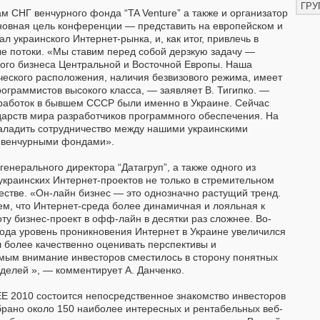
ГРУ
ам СНГ венчурного фонда “TA Venture” а также и организатор
сновная цель конференции — представить на европейском и
 украинского Интернет-рынка, и, как итог, привлечь в
е потоки. «Мы ставим перед собой дерзкую задачу —
ного бизнеса Центральной и Восточной Европы. Наша
ческого расположения, наличия безвизового режима, имеет
граммистов высокого класса, — заявляет В. Тигипко. —
работок в бывшем СССР были именно в Украине. Сейчас
дарств мира разработчиков программного обеспечения. На
аладить сотрудничество между нашими украинскими
 венчурными фондами».
енерального директора “Датагруп”, а также одного из
украинских Интернет-проектов не только в стремительном
ачестве. «Он-лайн бизнес — это однозначно растущий тренд.
тем, что Интернет-среда более динамичная и лояльная к
ту бизнес-проект в офф-лайн в десятки раз сложнее. Во-
 года уровень проникновения Интернет в Украине увеличился
л более качественно оценивать перспективы и
амым внимание инвесторов сместилось в сторону понятных
делей », — комментирует А. Данченко.
E 2010 состоится непосредственное знакомство инвесторов
брано около 150 наиболее интересных и рентабельных веб-