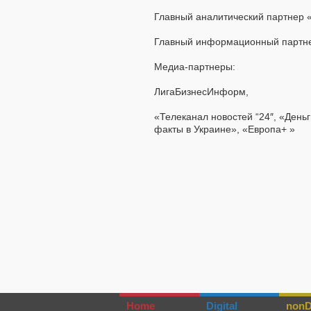
Главный аналитический партнер «
Главный информационный партне
Медиа-партнеры:
ЛигаБизнесИнформ,
«Телеканал новостей “24″, «День
факты в Украине», «Европа+ »
Home
Digital
nonDi