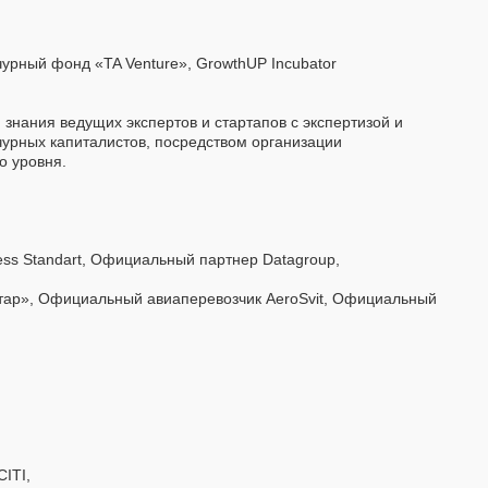
урный фонд «TA Venture», GrowthUP Incubator
знания ведущих экспертов и стартапов с экспертизой и
чурных капиталистов, посредством организации
о уровня.
ss Standart, Официальный партнер Datagroup,
тар», Официальный авиаперевозчик AeroSvit, Официальный
ITI,