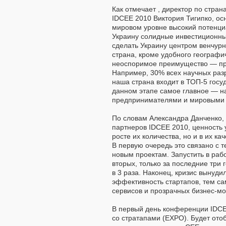
Как отмечает , директор по стран
IDCEE 2010 Виктория Тигипко, о
мировом уровне высокий потенциал
Украину солидные инвестиционны
сделать Украину центром венчур
страна, кроме удобного географи
неоспоримое преимущество — про
Например, 30% всех научных раз
наша страна входит в ТОП-5 госу
данном этапе самое главное — н
предпринимателями и мировыми
По словам Александра Данченко, г
партнеров IDCEE 2010, ценность 
росте их количества, но и в их к
В первую очередь это связано с 
новым проектам. Запустить в рабо
вторых, только за последние три
в 3 раза. Наконец, кризис вынуди
эффективность стартапов, тем с
сервисов и прозрачных бизнес-мо
В первый день конференции IDCE
со стратапами (EXPO). Будет ото