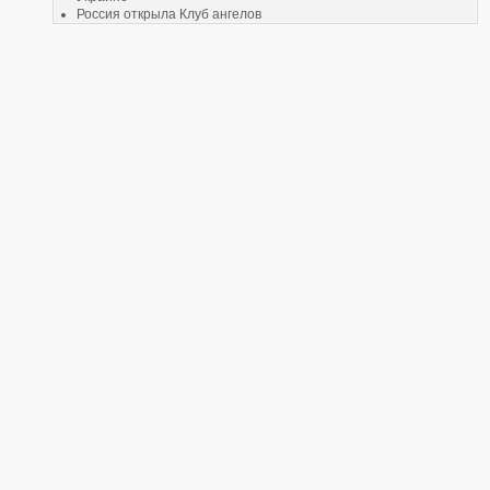
Россия открыла Клуб ангелов
Фирма установила программу по IT-сервису для всех желающих