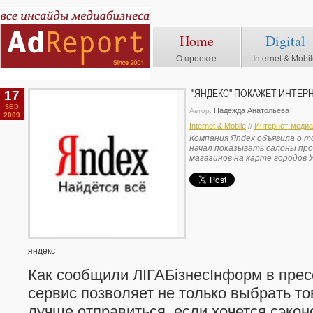
Home
Digital
О проекте
Internet & Mobi
17
"ЯНДЕКС" ПОКАЖЕТ ИНТЕР
sep
Надежда Анатольева
Автор:
2009
Internet & Mobile
//
Интернет-медиа
Компания Яndex объявила о то
начал показывать салоны пр
магазинов на карте городов 
яндекс
Как сообщили ЛІГАБізнесІнформ в прес
сервис позволяет не только выбрать тов
лучше отправиться, если хочется сэкон