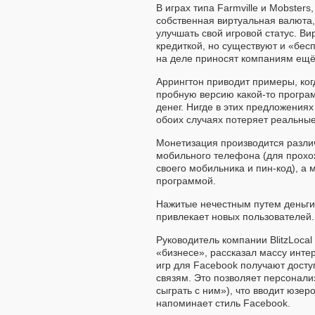
В играх типа Farmville и Mobster
собственная виртуальная валюта
улучшать свой игровой статус. В
кредиткой, но существуют и «бес
на деле приносят компаниям ещ
Аррингтон приводит примеры, ког
пробную версию какой-то програ
денег. Нигде в этих предложениях
обоих случаях потеряет реальные
Монетизация производится разли
мобильного телефона (для прохож
своего мобильника и пин-код), а 
программой.
Нажитые нечестным путeм деньги 
привлекает новых пользователей.
Руководитель компании BlitzLocal
«бизнесе», рассказал массу инте
игр для Facebook получают дост
связям. Это позволяет персонализ
сыграть с ним»), что вводит юзер
напоминает стиль Facebook.