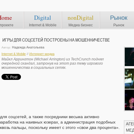
Home
Digital
nonDigital
Рынок
проекте
Internet & Mobile
Медиа бизнес
Рынок
ИГРЫ ДЛЯ СОЦСЕТЕЙ ПОСТРОЕНЫ НА МОШЕННИЧЕСТВЕ
Надежда Анатольева
Автор:
Internet & Mobile
//
Интернет-медиа
Майкл Аррингтон (Michael Arrington) из TechCrunch поднял
очередной скандал, затронув на этот раз тему игрового
мошенничества в социальных сетях.
 для соцсетей, а также посредники весьма активно
заработка на наивных юзерах, а администрация подобных
АГЕ
квозь пальцы, поскольку имеет с этого «свои два процента».
МЕ