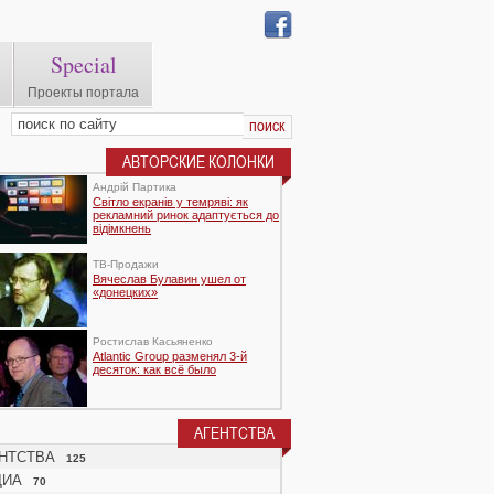
Special
Проекты портала
АВТОРСКИЕ КОЛОНКИ
Андрій Партика
Світло екранів у темряві: як
рекламний ринок адаптується до
відімкнень
TВ-Продажи
Вячеслав Булавин ушел от
«донецких»
Ростислав Касьяненко
Atlantic Group разменял 3-й
десяток: как всё было
АГЕНТСТВА
НТСТВА
125
ДИА
70