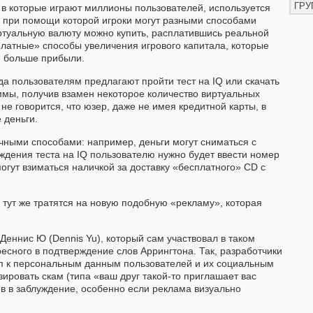
ГРУ
s, в которые играют миллионы пользователей, используется
, при помощи которой игроки могут разными способами
иртуальную валюту можно купить, расплатившись реальной
платные» способы увеличения игрового капитала, которые
ё больше прибыли.
да пользователям предлагают пройти тест на IQ или скачать
ммы, получив взамен некоторое количество виртуальных
 не говорится, что юзер, даже не имея кредитной карты, в
 деньги.
чными способами: например, деньги могут сниматься с
дения теста на IQ пользователю нужно будет ввести номер
могут взиматься наличкой за доставку «бесплатного» CD с
тут же тратятся на новую подобную «рекламу», которая
 Деннис Ю (Dennis Yu), который сам участвовал в таком
ресного в подтверждение слов Аррингтона. Так, разработчики
уп к персональным данным пользователей и их социальным
ировать скам (типа «ваш друг такой-то приглашает вас
ов в заблуждение, особенно если реклама визуально