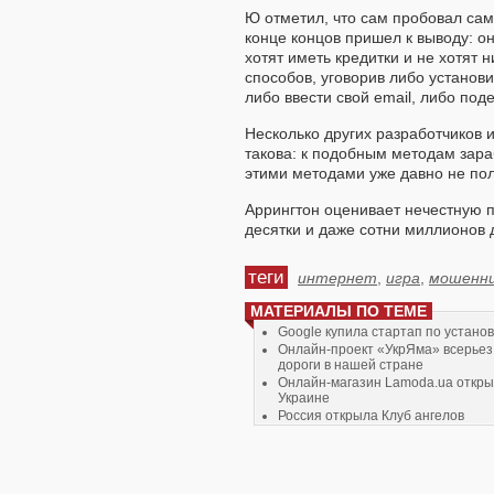
Ю отметил, что сам пробовал сам
конце концов пришел к выводу: они
хотят иметь кредитки и не хотят 
способов, уговорив либо установ
либо ввести свой email, либо по
Несколько других разработчиков 
такова: к подобным методам зараб
этими методами уже давно не пол
Аррингтон оценивает нечестную п
десятки и даже сотни миллионов д
теги
интернет
,
игра
,
мошенн
МАТЕРИАЛЫ ПО ТЕМЕ
Google купила стартап по устано
Онлайн-проект «УкрЯма» всерьез
дороги в нашей стране
Онлайн-магазин Lamoda.ua откры
Украине
Россия открыла Клуб ангелов
Фирма установила программу по I