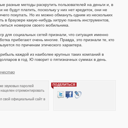
ые разные методы раскрутить пользователей на деньги и, в
 не будут платить, поскольку у них нет кредиток, они не
ничего покупать. Но их можно обмануть одним из нескольких
ить в браузере какую-нибудь хитрую панель инструментов,
делиться номером своего мобильника.
игр для социальных сетей признали, что ситуация именно
отка прибегают очень многие. Правда, это признали те, кто
ьзуется по причинам этического характера.
рибыль каждой из наиболее крупных таких компаний в
олларов в год. Ю говорит о пятизначных суммах в день.
ичество
ПОДЕЛИТЬСЯ
вке звуковых паролей
 нацелен отремонтировать
л свой официальный сайт в
T-сервису для всех желающих