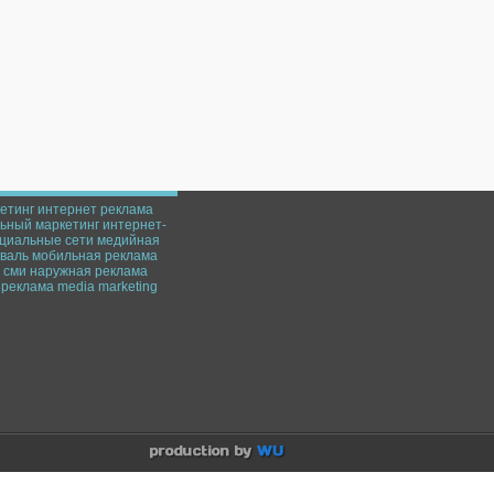
етинг
интернет реклама
ьный маркетинг
интернет-
циальные сети
медийная
валь
мобильная реклама
сми
наружная реклама
реклама
media marketing