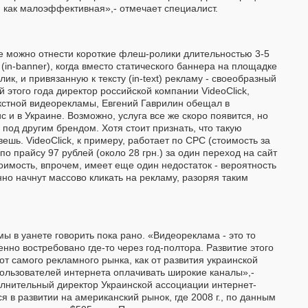
я как малоэффективная»,- отмечает специалист.
е можно отнести короткие флеш-ролики длительностью 3-5
(in-banner), когда вместо статического баннера на площадке
, и привязанную к тексту (in-text) рекламу - своеобразный
й этого года директор российской компании VideoClick,
стной видеорекламы, Евгений Гаврилин обещал в
и в Украине. Возможно, услуга все же скоро появится, но
под другим брендом. Хотя стоит признать, что такую
шь. VideoClick, к примеру, работает по CPC (стоимость за
 по прайсу 97 рублей (около 28 грн.) за один переход на сайт
оимость, впрочем, имеет еще один недостаток - вероятность
нно начнут массово кликать на рекламу, разоряя таким
ы в уанете говорить пока рано. «Видеореклама - это то
нно востребовано где-то через год-полтора. Развитие этого
от самого рекламного рынка, как от развития украинской
пользователей интернета оплачивать широкие каналы»,-
олнительный директор Украинской ассоциации интернет-
 в развитии на американский рынок, где 2008 г., по данным