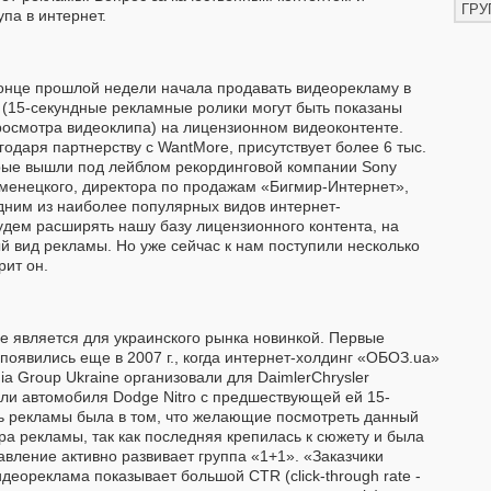
ГРУ
па в интернет.
онце прошлой недели начала продавать видеорекламу в
 (15-секундные рекламные ролики могут быть показаны
росмотра видеоклипа) на лицензионном видеоконтенте.
годаря партнерству с WantMore, присутствует более 6 тыс.
рые вышли под лейблом рекординговой компании Sony
сменецкого, директора по продажам «Бигмир-Интернет»,
дним из наиболее популярных видов интернет-
дем расширять нашу базу лицензионного контента, на
й вид рекламы. Но уже сейчас к нам поступили несколько
рит он.
не является для украинского рынка новинкой. Первые
появились еще в 2007 г., когда интернет-холдинг «ОБОЗ.ua»
ia Group Ukraine организовали для DaimlerChrysler
и автомобиля Dodge Nitro с предшествующей ей 15-
ь рекламы была в том, что желающие посмотреть данный
ра рекламы, так как последняя крепилась к сюжету и была
равление активно развивает группа «1+1». «Заказчики
деореклама показывает большой CTR (click-through rate -