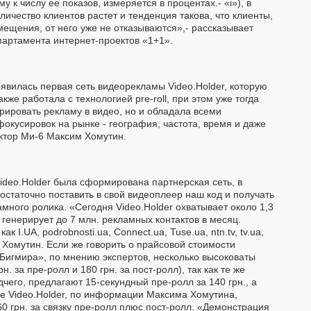
 к числу ее показов, измеряется в процентах.- «і»), в
ичество клиентов растет и тенденция такова, что клиенты,
ещения, от него уже не отказываются»,- рассказывает
партамента интернет-проектов «1+1».
оявилась первая сеть видеорекламы Video.Holder, которую
кже работала с технологией pre-roll, при этом уже тогда
рировать рекламу в видео, но и обладала всеми
кусировок на рынке - география, частота, время и даже
ектор Ми-6 Максим Хомутин.
Video.Holder была сформирована партнерская сеть, в
остаточно поставить в свой видеоплеер наш код и получать
много ролика. «Сегодня Video.Holder охватывает около 1,3
 генерирует до 7 млн. рекламных контактов в месяц.
к I.UA, podrobnosti.ua, Connect.ua, Tuse.ua, ntn.tv, tv.ua,
ин Хомутин. Если же говорить о прайсовой стоимости
Бигмира», по мнению экспертов, несколько высоковаты
н. за пре-ролл и 180 грн. за пост-ролл), так как те же
его, предлагают 15-секундный пре-ролл за 140 грн., а
еме Video.Holder, по информации Максима Хомутина,
 60 грн. за связку пре-ролл плюс пост-ролл. «Демонстрация