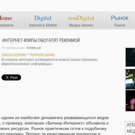
Home
Digital
nonDigital
Рынок
проекте
Internet & Mobile
Медиа бизнес
Рынок
ИНТЕРНЕТ-КЛИПЫ ОБОГАТЯТ РЕКЛАМОЙ
sostav.ua
По материалам:
Internet & Mobile
//
Интернет-медиа
В стране активно развивается новый канал передачи
маркетинговой информации.
 одним из наиболее динамично развивающихся видов
, к примеру, компания «Бигмир-Интернет» объявила о
АГЕ
воих ресурсах. Рынок практически готов к подобному
МЕ
ет-рекламы. Вопрос за качественным контентом и