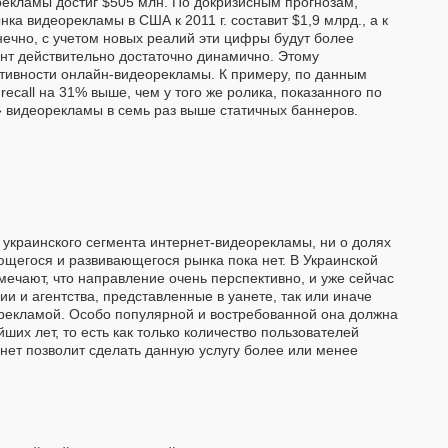
рекламы достиг $505 млн. По докризисным прогнозам,
ка видеорекламы в США к 2011 г. составит $1,9 млрд., а к
онечно, с учетом новых реалий эти цифры будут более
нт действительно достаточно динамично. Этому
тивности онлайн-видеорекламы. К примеру, по данным
 recall на 31% выше, чем у того же ролика, показанного по
» видеорекламы в семь раз выше статичных баннеров.
украинского сегмента интернет-видеорекламы, ни о долях
щегося и развивающегося рынка пока нет. В Украинской
ечают, что направление очень перспективно, и уже сейчас
и и агентства, представленные в уанете, так или иначе
орекламой. Особо популярной и востребованной она должна
йших лет, то есть как только количество пользователей
нет позволит сделать данную услугу более или менее