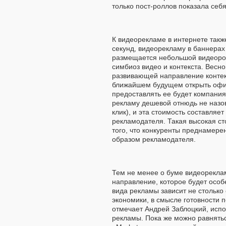
только пост-роллов показала себ
К видеорекламе в интернете такж
секунд, видеорекламу в баннерах 
размещается небольшой видеоролик
симбиоз видео и контекста. Весно
развивающей направление контек
ближайшем будущем открыть офис 
предоставлять ее будет компания 
рекламу дешевой отнюдь не назове
клик), и эта стоимость составляет
рекламодателя. Такая высокая ст
того, что конкуренты преднамере
образом рекламодателя.
Тем не менее о буме видеореклам
направление, которое будет особе
вида рекламы зависит не столько 
экономики, в смысле готовности 
отмечает Андрей Заблоцкий, исп
рекламы. Пока же можно равняться