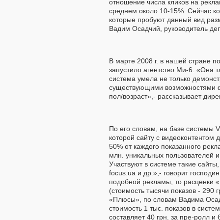
отношение числа кликов на рекламу
среднем около 10-15%. Сейчас кол
которые пробуют данный вид разм
Вадим Осадчий, руководитель де
В марте 2008 г. в нашей стране п
запустило агентство Ми-6. «Она та
система умела не только демонст
существующими возможностями фо
пол/возраст»,- рассказывает дир
По его словам, на базе системы 
которой сайту с видеоконтентом д
50% от каждого показанного рекла
млн. уникальных пользователей и
Участвуют в системе такие сайты, ка
focus.ua и др.»,- говорит господ
подобной рекламы, то расценки «
(стоимость тысячи показов - 290 гр
«Плюсы», по словам Вадима Осадч
стоимость 1 тыс. показов в сист
составляет 40 грн. за пре-ролл и