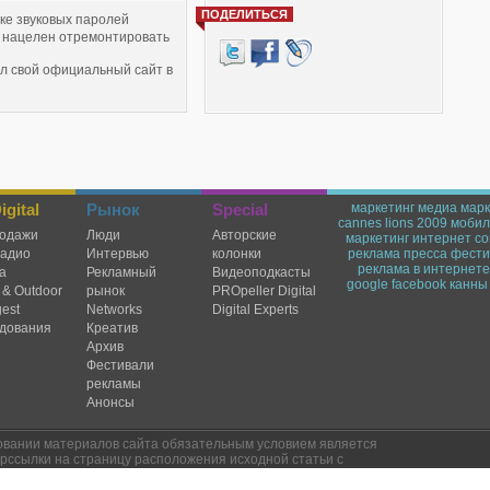
ПОДЕЛИТЬСЯ
вке звуковых паролей
 нацелен отремонтировать
л свой официальный сайт в
T-сервису для всех желающих
gital
Рынок
Special
маркетинг
медиа марк
cannes lions 2009
мобил
одажи
Люди
Авторские
маркетинг
интернет
со
радио
Интервью
колонки
реклама
пресса
фести
реклама в интернете
а
Рекламный
Видеоподкасты
google
facebook
канны
 & Outdoor
рынок
PROpeller Digital
est
Networks
Digital Experts
дования
Креатив
Архив
Фестивали
рекламы
Анонсы
овании материалов сайта обязательным условием является
рссылки на страницу расположения исходной статьи с
точника AdReport