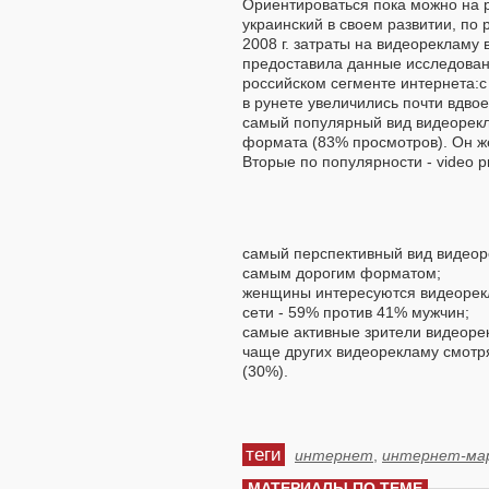
Ориентироваться пока можно на 
украинский в своем развитии, по 
2008 г. затраты на видеорекламу 
предоставила данные исследован
российском сегменте интернета:с 
в рунете увеличились почти вдвое
самый популярный вид видеорекл
формата (83% просмотров). Он ж
Вторые по популярности - video pre
самый перспективный вид видеоре
самым дорогим форматом;
женщины интересуются видеорекл
сети - 59% против 41% мужчин;
самые активные зрители видеорек
чаще других видеорекламу смотря
(30%).
теги
интернет
,
интернет-ма
МАТЕРИАЛЫ ПО ТЕМЕ