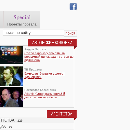
Special
Проекты портала
АВТОРСКИЕ КОЛОНКИ
Андрій Партика
Світло екранів у темряві: як
рекламний ринок адаптується до
відімкнень
TВ-Продажи
Вячеслав Булавин ушел от
«донецких»
Ростислав Касьяненко
Atlantic Group разменял 3-й
десяток: как всё было
АГЕНТСТВА
НТСТВА
125
ДИА
70