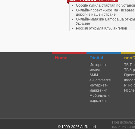
Google купила стартап по устано
Онлайн-проект «УкрЯма» всерьез
дороги в нашей стране
Онлайн-магазин Lamoda.ua откры
Украине
Россия открыла Клуб ангелов
Фирма установила программу по I
Home
Digital
nonDi
Интернет-
TВ-Пр
медиа
ТВ & 
SMM
Пресс
e-Commerce
Indoor
Интернет-
PR-dig
маркетинг
Иссле
Мобильный
маркетинг
При использ
наличие гипе
© 1999-2026 AdReport
указанием ис