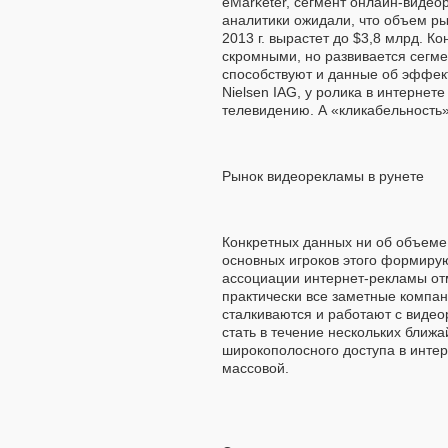
eMarketer, сегмент онлайн-видео
аналитики ожидали, что объем рын
2013 г. вырастет до $3,8 млрд. К
скромными, но развивается сегме
способствуют и данные об эффек
Nielsen IAG, у ролика в интернете
телевидению. А «кликабельность
Рынок видеорекламы в рунете
Конкретных данных ни об объеме 
основных игроков этого формирую
ассоциации интернет-рекламы отм
практически все заметные компани
сталкиваются и работают с виде
стать в течение нескольких ближа
широкополосного доступа в интер
массовой.