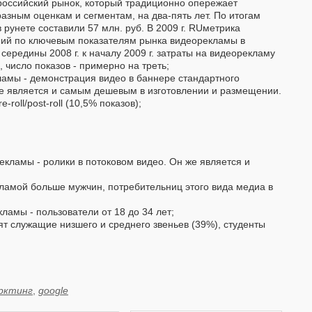
российский рынок, который традиционно опережает
разным оценкам и сегментам, на два-пять лет. По итогам
в рунете составили 57 млн. руб. В 2009 г. RUметрика
ий по ключевым показателям рынка видеорекламы в
середины 2008 г. к началу 2009 г. затраты на видеорекламу
, число показов - примерно на треть;
амы - демонстрация видео в баннере стандартного
е является и самым дешевым в изготовлении и размещении.
-roll/post-roll (10,5% показов);
кламы - ролики в потоковом видео. Он же является и
амой больше мужчин, потребительниц этого вида медиа в
ламы - пользователи от 18 до 34 лет;
т служащие низшего и среднего звеньев (39%), студенты
рктинг
,
google