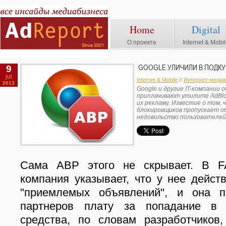
Home
Digital
О проекте
Internet & Mobi
9
GOOGLE УЛИЧИЛИ В ПОДК
jul
Internet & Mobile
//
Интернет-медиа
2013
Google и другие IT-компании 
приплачивают утилите AdBloc
их рекламу. Известие о том, 
блокировщиков пропускает об
недовольство пользователей
Сама ABP этого не скрывает. В F
компания указывает, что у нее дейст
"приемлемых объявлений", и она п
партнеров плату за попадание в 
средства, по словам разработчиков