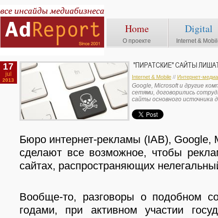
Home
Digital
О проекте
Internet & Mobi
17
"ПИРАТСКИЕ" САЙТЫ ЛИША
jul
Internet & Mobile
//
Интернет-медиа
2013
Google, Microsoft и другие к
сетями, договорились сотру
сайты основного источника 
Бюро интернет-рекламы (IAB), Google, M
сделают все возможное, чтобы рекла
сайтах, распространяющих нелегальный
Вообще-то, разговоры о подобном со
годами, при активном участии госуд