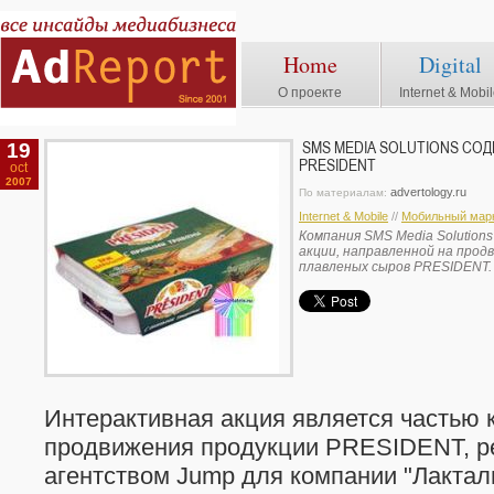
Home
Digital
О проекте
Internet & Mobi
19
SMS MEDIA SOLUTIONS СО
PRESIDENT
oct
2007
advertology.ru
По материалам:
Internet & Mobile
//
Мобильный марк
Компания SMS Media Solution
акции, направленной на прод
плавленых сыров PRESIDENT.
Интерактивная акция является частью 
продвижения продукции PRESIDENT, р
агентством Jump для компании "Лактал