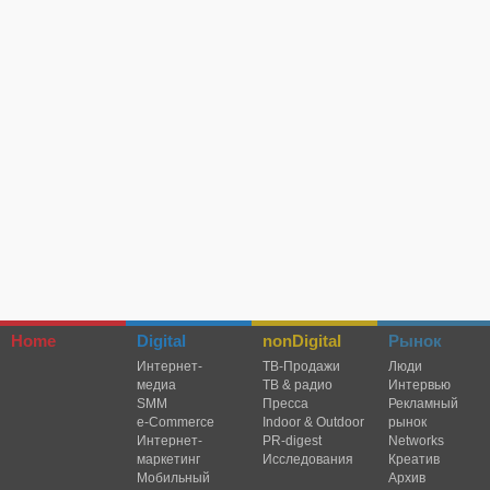
Home
Digital
nonDigital
Рынок
Интернет-
TВ-Продажи
Люди
медиа
ТВ & радио
Интервью
SMM
Пресса
Рекламный
e-Commerce
Indoor & Outdoor
рынок
Интернет-
PR-digest
Networks
маркетинг
Исследования
Креатив
Мобильный
Архив