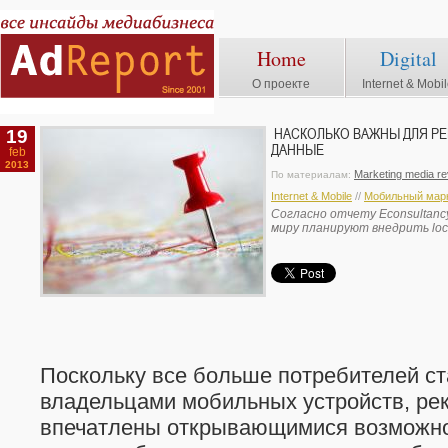
Home
Digital
О проекте
Internet & Mobi
19
НАСКОЛЬКО ВАЖНЫ ДЛЯ Р
ДАННЫЕ
feb
2013
Marketing media r
По материалам:
Internet & Mobile
//
Мобильный марк
Согласно отчету Econsultancy
миру планируют внедрить loc
Поскольку все больше потребителей с
владельцами мобильных устройств, ре
впечатлены открывающимися возможно