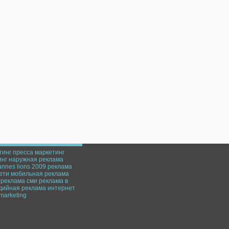
тинг
пресса
маркетинг
инг
наружная реклама
annes lions 2009
реклама
ети
мобильная реклама
 реклама
сми
реклама в
дийная реклама
интернет
marketing