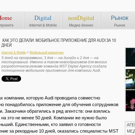
Home
Digital
nonDigital
Рынок
проекте
Internet & Mobile
Медиа бизнес
Рынок
КАК ЭТО ДЕЛАЛИ: МОБИЛЬНОЕ ПРИЛОЖЕНИЕ ДЛЯ AUDI ЗА 10
ДНЕЙ
Internet & Mobile
//
Мобильный маркетинг
5 дней на программинг, 3 дня — на дизайн и 2 дня — на
тестирование. Именно в таком невообразимом для многих
разработчиков режиме команда MST Digital Agency создала
полноценное мобильное приложение для компании Audi.
ках компании, которую Audi проводила совместно
чно понадобилось приложение для обучения сотрудников
и. Заказчики обратились в ряд агентств: они взялись
 на это не менее 50 дней. Компании же нужно было
еньший. Единственными, кто заявил о готовности
АГЕ
ние за рекордные 10 дней, оказались специалисты MST
МЕ