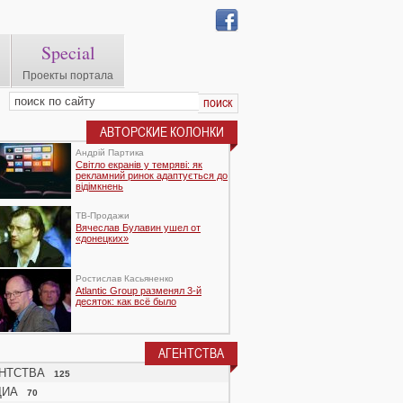
Special
Проекты портала
АВТОРСКИЕ КОЛОНКИ
Андрій Партика
Світло екранів у темряві: як
рекламний ринок адаптується до
відімкнень
TВ-Продажи
Вячеслав Булавин ушел от
«донецких»
Ростислав Касьяненко
Atlantic Group разменял 3-й
десяток: как всё было
АГЕНТСТВА
НТСТВА
125
ДИА
70