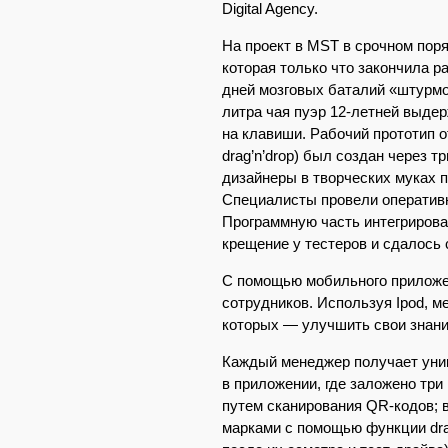
Digital Agency.
На проект в MST в срочном пор
которая только что закончила 
дней мозговых баталий «штурмо
литра чая пуэр 12-летней выде
на клавиши. Рабочий прототип 
drag’n’drop) был создан через т
дизайнеры в творческих муках п
Специалисты провели оперативн
Программную часть интегрирова
крещение у тестеров и сдалось с
С помощью мобильного приложен
сотрудников. Используя Ipod, 
которых — улучшить свои знани
Каждый менеджер получает уник
в приложении, где заложено тр
путем сканирования QR-кодов; 
марками с помощью функции dra