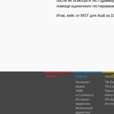
после их осмотра и тест-драйва
помощи оценочного тестирования.
Итак, кейс от MST для Audi за 1
Home
Digital
nonDi
Интернет-
TВ-Пр
медиа
ТВ & 
SMM
Пресс
e-Commerce
Indoor
Интернет-
PR-dig
маркетинг
Иссле
Мобильный
маркетинг