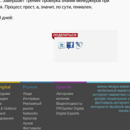
). Завершает тренинг проверка знаний менеджеров при
 Процесс прост, а, значит, по сути, гениален.
0 дней:
ПОДЕЛИТЬСЯ
gital
Рынок
Special
канны
медиа марке
мобильный маркет
одажи
Люди
Авторские
интернет-маркетинг
c
радио
Интервью
колонки
google
социальные с
фестиваль
интернет
а
Рекламный
Видеоподкасты
интернете
facebook
ме
 & Outdoor
рынок
PROpeller Digital
media 
est
Networks
Digital Experts
дования
Креатив
Архив
Фестивали