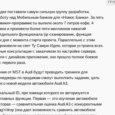
ГРУ
ядке поставили самую сильную группу разработки,
работу над Мобильным банком для «Номос Банка». За пять
вики»-программисты выпили около 7 литров кофе, 4
ржки и произвели более пяти миллионов нажатий
отдельного функционала (qr-сканирование, функция
ри дня с момента старта проекта. Параллельно с этим
роизвели на свет Ту Самую Идею, которая устроила всех.
ые консультации с заказчиком по настройке сервера.
ли с дизайном приложения, оно прошло полное боевое
 первого раза.
ия от MST в Audi будут проводить тренинги для
менеджеры по продажам смогут выполнить задания, цель
я о новой модели автомобиля Audi A3.
альный ID, при помощи которого он авторизуется
и главных функции. Первая — это изучение автомобиля
вторая — сравнительная оценка Audi A3 с конкурентными
g’n’drop (она дает возможность сравнить автомобили