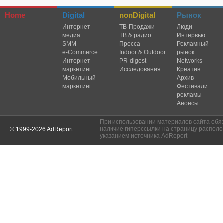
Home
Digital
nonDigital
Рынок
Интернет-
TВ-Продажи
Люди
медиа
ТВ & радио
Интервью
SMM
Пресса
Рекламный
e-Commerce
Indoor & Outdoor
рынок
Интернет-
PR-digest
Networks
маркетинг
Исследования
Креатив
Мобильный
Архив
маркетинг
Фестивали
рекламы
Анонсы
При использовании материалов сайта обя
наличие гиперссылки на страницу располо
© 1999-2026 AdReport
указанием источника AdReport