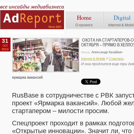
Home
Digital
О проекте
Internet & Mobi
31
ОХОТА НА СТАРТАПЕРОВ-С
ОКТЯБРЯ – ПРЯМО В ХЕЛЛО
oct
2013
Александр Казайкин
Автор:
Internet & Mobile
//
Стартапы
И она продлится еще три дня
ярмарка вакансий
RusBase в сотрудничестве с РВК запу
проект «Ярмарка вакансий». Любой же
стартапером – милости просим.
Спецпроект проходит в рамках подгото
«Открытые инновации». Значит ли, что