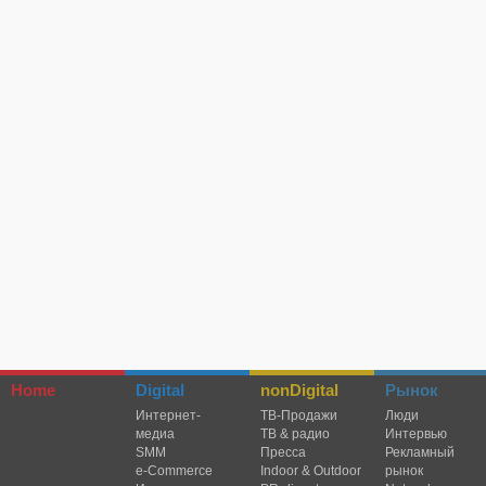
Home
Digital
nonDigital
Рынок
Интернет-
TВ-Продажи
Люди
медиа
ТВ & радио
Интервью
SMM
Пресса
Рекламный
e-Commerce
Indoor & Outdoor
рынок