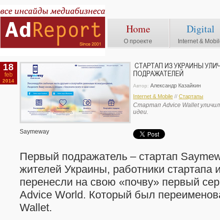
Home
Digital
О проекте
Internet & Mobi
18
СТАРТАП ИЗ УКРАИНЫ УЛИ
ПОДРАЖАТЕЛЕЙ
feb
2014
Александр Казайкин
Автор:
Internet & Mobile
//
Стартапы
Стартап Advice Wallet уличи
идеи.
Saymeway
Первый подражатель – стартап Saymew
жителей Украины, работники стартапа и
перенесли на свою «почву» первый се
Advice World. Который был переименов
Wallet.