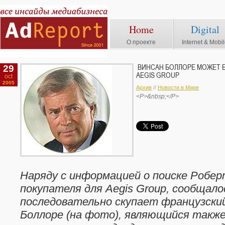
Home
Digital
О проекте
Internet & Mobi
29
ВИНСАН БОЛЛОРЕ МОЖЕТ 
AEGIS GROUP
oct
2005
Архив
//
Новости в Мире
<P>&nbsp;</P>
Наряду с информацией о поиске Робе
покупателя для Aegis Group, сообщало
последовательно скупает французски
Боллоре (на фото), являющийся такж