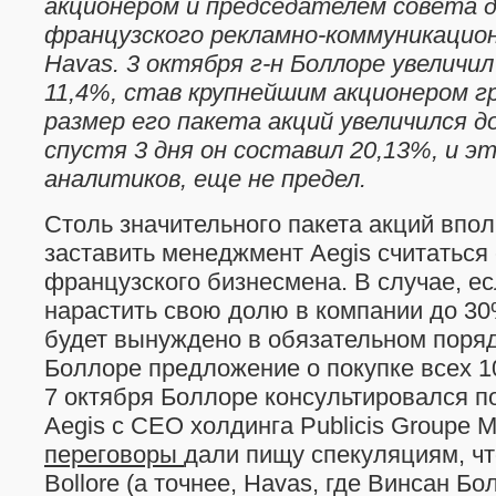
акционером и председателем совета 
французского рекламно-коммуникацион
Havas. 3 октября г-н Боллоре увеличил
11,4%, став крупнейшим акционером гр
размер его пакета акций увеличился д
спустя 3 дня он составил 20,13%, и э
аналитиков, еще не предел.
Столь значительного пакета акций впол
заставить менеджмент Aegis считаться
французского бизнесмена. В случае, ес
нарастить свою долю в компании до 30
будет вынуждено в обязательном поряд
Боллоре предложение о покупке всех 1
7 октября Боллоре консультировался п
Aegis с СЕО холдинга Publicis Groupe 
переговоры
дали пищу спекуляциям, что
Bollore (а точнее, Havas, где Винсан Б