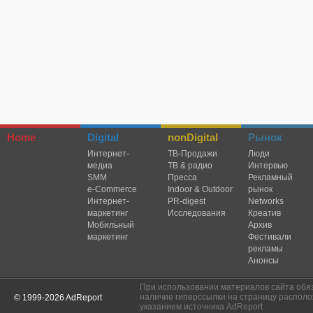
Home
Digital
nonDigital
Рынок
Интернет-
TВ-Продажи
Люди
медиа
ТВ & радио
Интервью
SMM
Пресса
Рекламный
e-Commerce
Indoor & Outdoor
рынок
Интернет-
PR-digest
Networks
маркетинг
Исследования
Креатив
Мобильный
Архив
маркетинг
Фестивали
рекламы
Анонсы
При использовании материалов сайта обя
наличие гиперссылки на страницу располо
© 1999-2026 AdReport
указанием источника AdReport