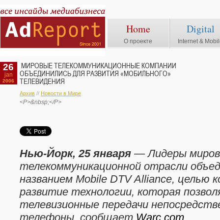
Home
Digital
О проекте
Internet & Mobi
26
МИРОВЫЕ ТЕЛЕКОММУНИКАЦИОННЫЕ КОМПАНИИ
ОБЪЕДИНИЛИСЬ ДЛЯ РАЗВИТИЯ «МОБИЛЬНОГО»
jan
ТЕЛЕВИДЕНИЯ
2006
Архив
//
Новости в Мире
<P>&nbsp;</P>
Нью-Йорк,
25 января
— Лидеры миров
телекоммуникационной отрасли объед
названием Mobile DTV Alliance, целью
развитие технологии, которая позво
телевизионные передачи непосредств
телефоны, сообщает
Warc.com
.