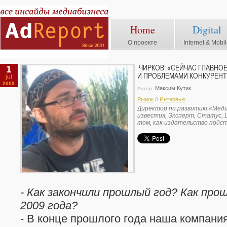
Home
Digital
О проекте
Internet & Mobi
1
ЧИРКОВ: «СЕЙЧАС ГЛАВНО
И ПРОБЛЕМАМИ КОНКУРЕН
jul
2009
Максим Кутик
Автор:
Рынок
//
Интервью
Директор по развитию «Меди
известия, Эксперт, Статус, L
том, как издательство подст
- Как закончили прошлый год? Как про
2009 года?
- В конце прошлого года наша компани