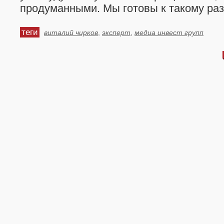
продуманными. Мы готовы к такому раз
теги
виталий чирков
,
эксперт
,
медиа инвест групп