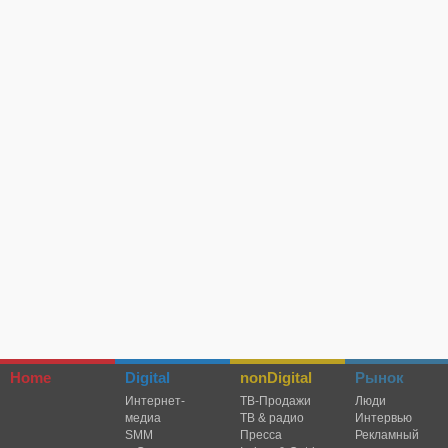
Home
Digital
nonDigital
Рынок
Интернет-
TВ-Продажи
Люди
медиа
ТВ & радио
Интервью
SMM
Пресса
Рекламный