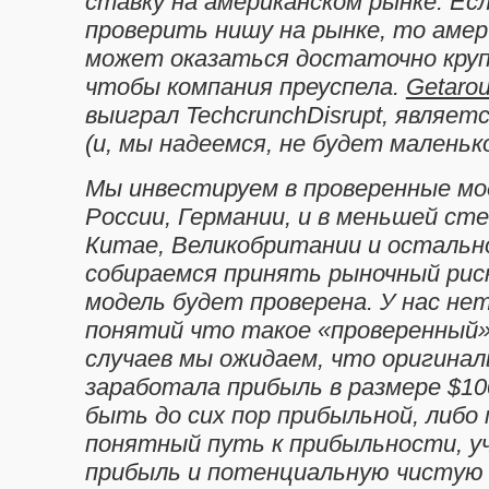
ставку на американском рынке. Ес
проверить нишу на рынке, то амер
может оказаться достаточно круп
чтобы компания преуспела.
Getaro
выиграл
Techcrunch
Disrupt
, являет
(и, мы надеемся, не будет маленько
Мы инвестируем в проверенные мод
России, Германии, и в меньшей сте
Китае, Великобритании и остальн
собираемся принять рыночный рис
модель будет проверена. У нас не
понятий что такое «проверенный»
случаев мы ожидаем, что оригинал
заработала прибыль в размере $10
быть до сих пор прибыльной, либо
понятный путь к прибыльности, у
прибыль и потенциальную чистую 