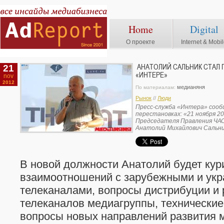
Home
Digital
О проекте
Internet & Mobi
21
АНАТОЛИЙ САЛЬНИК СТАЛ
«ИНТЕРЕ»
nov
2012
медианяня
По материалам:
Рынок
//
Люди
Пресс-служба «Интера» сооб
перестановках: «21 ноября 2
Председателя Правления ЧАО
Анатолий Михайлович Сальник»
В новой должности Анатолий будет кур
взаимоотношений с зарубежными и укр
телеканалами, вопросы дистрибуции и
телеканалов медиагруппы, технические
вопросы новых направлений развития 