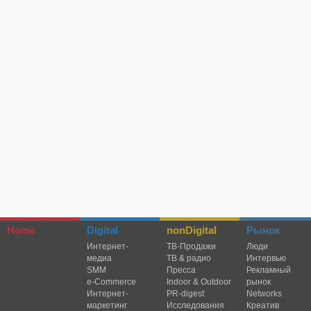
Home
Digital
nonDigital
Рынок
Интернет-
TВ-Продажи
Люди
медиа
ТВ & радио
Интервью
SMM
Пресса
Рекламный
e-Commerce
Indoor & Outdoor
рынок
Интернет-
PR-digest
Networks
маркетинг
Исследования
Креатив