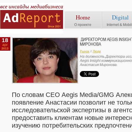
Home
Digital
О проекте
Internet & Mobi
18
ДИРЕКТОРОМ AEGIS INSIG
МИРОНОВА
apr
2013
Рынок
//
Люди
На должность Директора исс
Aegis Insight коммуникационн
Анастасия Миронова.
По словам СЕО Aegis Media/GMG Алекс
появление Анастасии позволит не толь
исследовательской экспертизы в агентс
предоставить клиентам новые интерес
изучению потребительских предпочтени