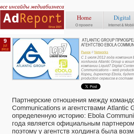
Home
Digital
О проекте
Internet & Mobi
9
ATLANTIC GROUP ПРИОБРЕ
АГЕНТСТВО EBOLA COMMUN
jul
2012
Рынок
//
Networks
С 1 июля 2012 года компания
холдинга Atlantic Group и во
компании Liquid7 Digital Cont
Communications – web producti
Корец, директор Ebola, будет 
production сервисов в составе
Партнерские отношения между командо
Communications и агентствами Atlantic
определенную историю: Ebola Communic
года является официальным партнером A
поэтому у агентств холдинга была воз