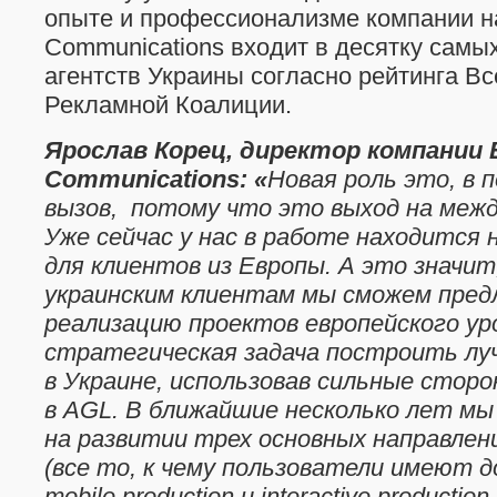
опыте и профессионализме компании на
Communications входит в десятку самых 
агентств Украины согласно рейтинга В
Рекламной Коалиции.
Ярослав Корец, директор компании 
Communications
:
«
Новая роль это
,
в п
вызов,
потому что это выход на межд
Уже сейчас у нас в работе находится 
для клиентов из Европы. А это значи
украинским клиентам мы сможем пред
реализацию проектов европейского ур
стратегическая задача построить луч
в Украине, использовав сильные стор
в
AGL
. В ближайшие несколько лет м
на развитии трех основных направлени
(все то, к чему пользователи имеют д
mobile production и interactive production 