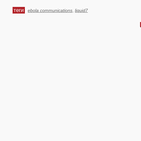
теги
ebola communications
,
liquid7