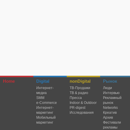
Home
Digital
nonDigital
Рынок
Интернет-
TВ-Продажи
Люди
медиа
ТВ & радио
Интервью
SMM
Пресса
Рекламный
e-Commerce
Indoor & Outdoor
рынок
Интернет-
PR-digest
Networks
маркетинг
Исследования
Креатив
Мобильный
Архив
маркетинг
Фестивали
рекламы