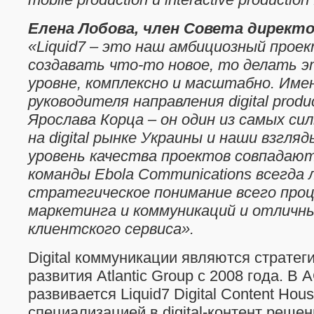
Елена Лобова, член Совета директ
«
Liquid7
–
это наш амбициозный проект
создавать что-то новое, то делать э
уровне, комплексно и масштабно. Име
руководителя направления
digital prod
Ярослава Корца – он один из самых си
на
digital
рынке Украины и наши взгляд
уровень качества проектов совпадают
команды
Ebola Communications
всегда 
стратегическое понимание всего проце
маркетинга и коммуникаций и отличн
клиентского сервиса».
Digital коммуникации являются стратег
развития Atlantic Group с 2008 года. В 
развивается Liquid7 Digital Content Ho
специализацией в digital-контент решен