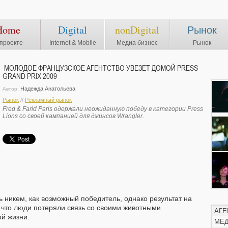
Home
Digital
nonDigital
Рынок
проекте
Internet & Mobile
Медиа бизнес
Рынок
МОЛОДОЕ ФРАНЦУЗСКОЕ АГЕНТСТВО УВЕЗЕТ ДОМОЙ PRESS
GRAND PRIX 2009
Надежда Анатольева
Автор:
Рынок
//
Рекламный рынок
Fred & Farid Paris одержали неожиданную победу в категории Press
Lions со своей кампанией для джинсов Wrangler.
 никем, как возможный победитель, однако результат на
, что люди потеряли связь со своими животными
АГЕ
ой жизни.
МЕ