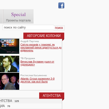
Special
Проекты портала
АВТОРСКИЕ КОЛОНКИ
Андрій Партика
Світло екранів у темряві: як
рекламний ринок адаптується до
відімкнень
TВ-Продажи
Вячеслав Булавин ушел от
«донецких»
Ростислав Касьяненко
Atlantic Group разменял 3-й
десяток: как всё было
АГЕНТСТВА
НТСТВА
125
ДИА
70