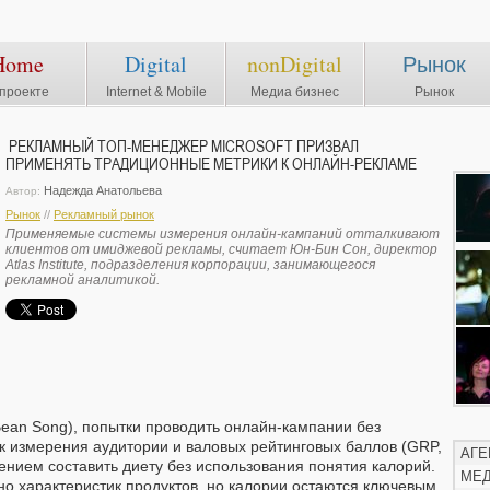
Home
Digital
nonDigital
Рынок
проекте
Internet & Mobile
Медиа бизнес
Рынок
РЕКЛАМНЫЙ ТОП-МЕНЕДЖЕР MICROSOFT ПРИЗВАЛ
ПРИМЕНЯТЬ ТРАДИЦИОННЫЕ МЕТРИКИ К ОНЛАЙН-РЕКЛАМЕ
Надежда Анатольева
Автор:
Рынок
//
Рекламный рынок
Применяемые системы измерения онлайн-кампаний отталкивают
клиентов от имиджевой рекламы, считает Юн-Бин Сон, директор
Atlas Institute, подразделения корпорации, занимающегося
рекламной аналитикой.
ean Song), попытки проводить онлайн-кампании без
 измерения аудитории и валовых рейтинговых баллов (GRP,
АГЕ
ерением составить диету без использования понятия калорий.
МЕ
но характеристик продуктов, но калории остаются ключевым