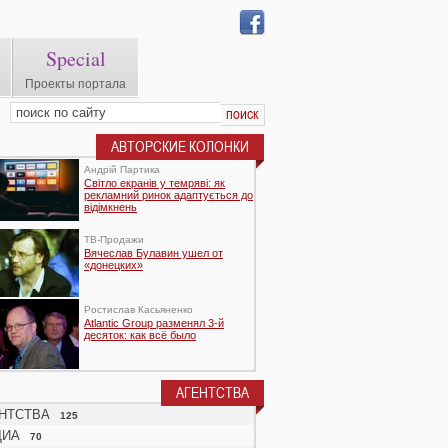
Special
Проекты портала
АВТОРСКИЕ КОЛОНКИ
Андрій Партика
Світло екранів у темряві: як
рекламний ринок адаптується до
відімкнень
TВ-Продажи
Вячеслав Булавин ушел от
«донецких»
Ростислав Касьяненко
Atlantic Group разменял 3-й
десяток: как всё было
АГЕНТСТВА
НТСТВА
125
ДИА
70