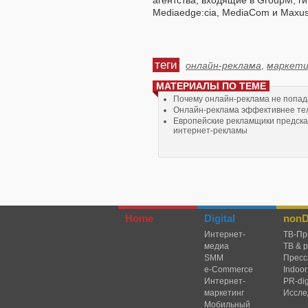
агентства, входящие в GroupM, ги
Mediaedge:cia, MediaCom и Maxus
теги
онлайн-реклама
,
маркети
МАТЕРИАЛЫ ПО ТЕМЕ
Почему онлайн-реклама не попад
Онлайн-реклама эффективнее т
Европейские рекламщики предска
интернет-рекламы
Home
Digital
nonDi
Интернет-
TВ-Пр
медиа
ТВ & 
SMM
Пресс
e-Commerce
Indoor
Интернет-
PR-dig
маркетинг
Иссле
Мобильный