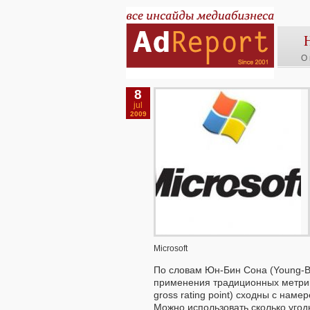
О 
8
jul
2009
Microsoft
По словам Юн-Бин Сона (Young-B
применения традиционных метрик
gross rating point) сходны с нам
Можно использовать сколько угод