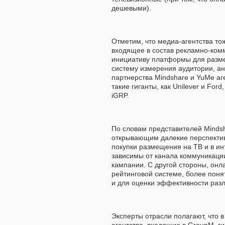
дешевыми).
Отметим, что медиа-агентства тож
входящее в состав рекламно-ком
инициативу платформы для разм
систему измерения аудитории, а
партнерства Mindshare и YuMe аг
такие гиганты, как Unilever и Fo
iGRP.
По словам представителей Minds
открывающим далекие перспектив
покупки размещения на ТВ и в ин
зависимы от канала коммуникации
кампании. С другой стороны, онл
рейтинговой системе, более пон
и для оценки эффективности разл
Эксперты отрасли полагают, что 