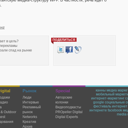
гантскую медиа-структуру WPP. В частности, речь идет о
.
нг
ПОДЕЛИТЬСЯ
ает в цель?
елерекламы
зали спад на рынке
gital
Рынок
Special
канны
медиа марке
мобильный маркет
одажи
Люди
Авторские
интернет-маркетинг
c
радио
Интервью
колонки
google
социальные с
фестиваль
интернет
а
Рекламный
Видеоподкасты
интернете
facebook
ме
 & Outdoor
рынок
PROpeller Digital
media 
est
Networks
Digital Experts
дования
Креатив
Архив