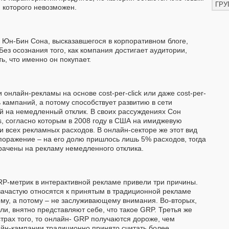
ГРУ
я которого невозможен.
 Юн-Бин Сона, высказавшегося в корпоративном блоге,
 Без осознания того, как компания достигает аудитории,
ь, что именно он покупает.
онлайн-рекламы на основе cost-per-click или даже cost-per-
ь кампаний, а потому способствует развитию в сети
й на немедленный отклик. В своих рассуждениях Сон
, согласно которым в 2008 году в США на имиджевую
и всех рекламных расходов. В онлайн-секторе же этот вид
поражение – на его долю пришлось лишь 5% расходов, тогда
рачены на рекламу немедленного отклика.
RP-метрик в интерактивной рекламе привели три причины.
ачастую относятся к принятым в традиционной рекламе
ему, а потому – не заслуживающему внимания. Во-вторых,
ли, внятно представляют себе, что такое GRP. Третья же
страх того, то онлайн- GRP получаются дороже, чем
айн-кампании традиционно принято считать более