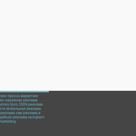
тинг
пресса
маркетинг
инг
наружная реклама
annes lions 2009
реклама
ети
мобильная реклама
 реклама
сми
реклама в
дийная реклама
интернет
marketing