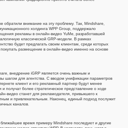
е обратили внимание на эту проблему. Так, Mindshare,
муникационного холдинга WPP Group, поддержало
ещения рекламы в онлайн-видео YuMe, разработавшей
налогичную классической GRP-модели. В рамках
ентство будет предлагать своим клиентам, среди которых
rd, покупать размещение в онлайн-видео именно на основе
hare, внедрение iGRP является очень важным и
ы шагом для агентства. С вводом унификации параметров
тернете клиент и его рекламный партнер будут менее
 и получат более стратегическое представление о ходе
айн-видео станет для рекламодателя, привыкшего к
ятным и привлекательным. Наконец, единый подход послужит
ичных каналов.
в ближайшее время примеру Mindshare последуют и другие