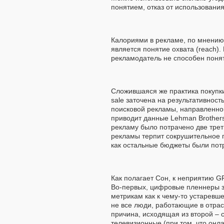
понятием, отказ от использовани
Калориями в рекламе, по мнению
является понятие охвата (reach).
рекламодатель не способен понят
Сложившаяся же практика покупки 
sale заточена на результативност
поисковой рекламы, направленно
приводит данные Lehman Brothers
рекламу было потрачено две трет
рекламы терпит сокрушительное 
как остальные бюджеты были пот
Как полагает Сон, к неприятию G
Во-первых, цифровые пленнеры з
метрикам как к чему-то устаревш
не все люди, работающие в отрас
причина, исходящая из второй – 
телевизионные (при том, что онл