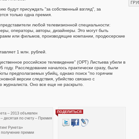
ГРУ
ию будут присуждать "за собственный взгляд", за
ется только одна премия.
 представители любой телевизионной специальности:
ры, операторы, авторы, дизайнеры. Это могут быть
грамм или фильмов, производящие компании, продюсерские
авляет 1 млн. рублей.
ественное российское телевидение" (ОРТ) Листьева убили в
5 году. Расследование началось практически сразу, были
оты предполагаемых убийц, однако поиск "по горячим
сновной версии следствия, убийство связано с
 журналиста. Оно все еще не раскрыто.
ПОДЕЛИТЬСЯ
ета – 2013 объявлен
 – десятая по счету – Премия
тинг Рунета»
а получение премии