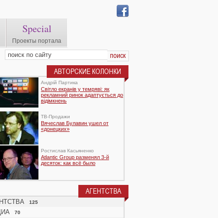
Special
Проекты портала
АВТОРСКИЕ КОЛОНКИ
Андрій Партика
Світло екранів у темряві: як
рекламний ринок адаптується до
відімкнень
TВ-Продажи
Вячеслав Булавин ушел от
«донецких»
Ростислав Касьяненко
Atlantic Group разменял 3-й
десяток: как всё было
АГЕНТСТВА
НТСТВА
125
ДИА
70