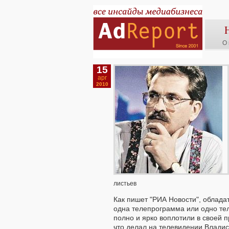
О 
15
apr
2010
листьев
Как пишет "РИА Новости", обладат
одна телепрограмма или одно те
полно и ярко воплотили в своей 
что делал на телевидении Владис