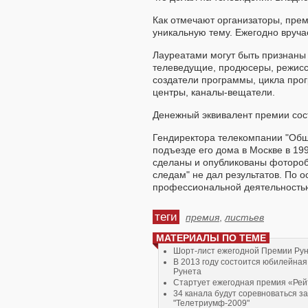
Как отмечают организаторы, прем
уникальную тему. Ежегодно вруча
Лауреатами могут быть признаны
телеведущие, продюсеры, режиссе
создатели программы, цикла про
центры, каналы-вещатели.
Денежный эквивалент премии сост
Гендиректора телекомпании "Общ
подъезде его дома в Москве в 199
сделаны и опубликованы фотороб
следам" не дал результатов. По о
профессиональной деятельностью
теги
премия
,
листьев
МАТЕРИАЛЫ ПО ТЕМЕ
Шорт-лист ежегодной Премии Рун
В 2013 году состоится юбилейная
Рунета
Стартует ежегодная премия «Рей
34 канала будут соревноваться з
"Телетриумф-2009"