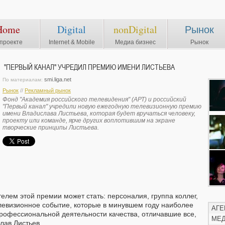
Home
Digital
nonDigital
Рынок
проекте
Internet & Mobile
Медиа бизнес
Рынок
"ПЕРВЫЙ КАНАЛ" УЧРЕДИЛ ПРЕМИЮ ИМЕНИ ЛИСТЬЕВА
smi.liga.net
По материалам:
Рынок
//
Рекламный рынок
Фонд "Академия российского телевидения" (АРТ) и российский
"Первый канал" учредили новую ежегодную телевизионную премию
имени Владислава Листьева, которая будет вручаться человеку,
проекту или команде, ярче других воплотившим на экране
творческие принципы Листьева.
елем этой премии может стать: персоналия, группа коллег,
левизионное событие, которые в минувшем году наиболее
АГЕ
профессиональной деятельности качества, отличавшие все,
МЕ
лав Листьев.