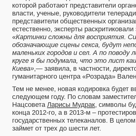
которой работают представители орган
власти, ученые, руководители телерад
представители общественных организа
естественно, эксперты раскритиковали 
«
Картинки сложны для восприятия. С
обозначающие сцены секса, будут не
маленьких городов и сел. А по поводу 
круге я бы подумала, что это лист ка
Киева»
,— заявила, в частности, дирек
гуманитарного центра «Розрада» Вален
Тем не менее, новая кодировка будет в
следующем году. По словам заместите
Нацсовета
Ларисы Мудрак
, символы б
конца 2012-го, а в 2013-м – протестиро
государственных телеканалов. В целом
займет от трех до шести лет.