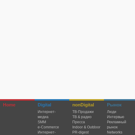
Home
Digital
nonDigital
Рынок
Интернет-
TВ-Продажи
Люди
медиа
ТВ & радио
Интервью
SMM
Пресса
Рекламный
e-Commerce
Indoor & Outdoor
рынок
Интернет-
PR-digest
Networks