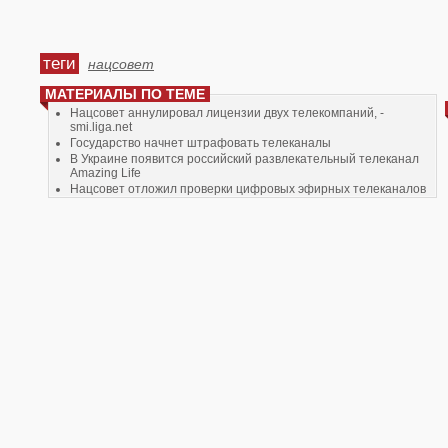
теги
нацсовет
МАТЕРИАЛЫ ПО ТЕМЕ
Нацсовет аннулировал лицензии двух телекомпаний, -
smi.liga.net
Государство начнет штрафовать телеканалы
В Украине появится российский развлекательный телеканал
Amazing Life
Нацсовет отложил проверки цифровых эфирных телеканалов
Завершив свою роботу ІIІ Міжнародний форум «Цифрове
мовлення в Україні»