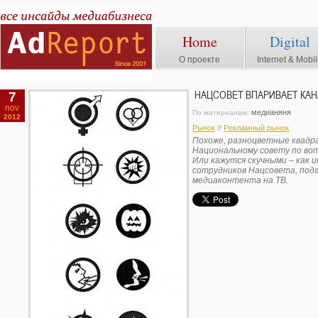
Home
Digital
О проекте
Internet & Mobi
7
НАЦСОВЕТ ВПАРИВАЕТ КА
nov
медианяня
По материалам:
2012
Рынок
//
Рекламный рынок
Похоже, разноцветные квадр
Национальному совету по во
Или кажутся скучными – как 
сотрудников Нацсовета, под
медиаконтента на ТВ.