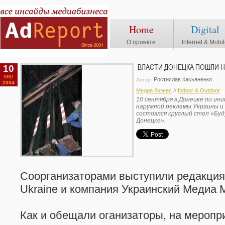
Home
Digital
О проекте
Internet & Mobi
10
ВЛАСТИ ДОНЕЦКА ПОШЛИ Н
sep
Ростислав Касьяненко
Автор:
2004
Медиа бизнес
//
Indoor & Outdoor
10 сентября в Донецке по ин
наружной рекламы Украины и
состоялся круглый стол «Буд
Донецке».
Соорганизаторами выступили редакция
Ukraine и компания Украинский Медиа 
Как и обещали оганизаторы, на меропр