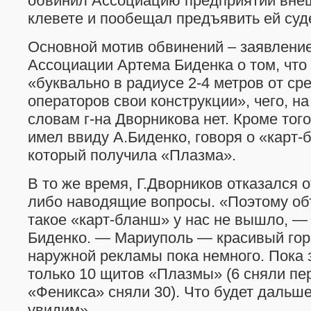
обвинил Ассоциацию предприятий вне
клевете и пообещал предъявить ей суд
Основной мотив обвинений – заявлени
Ассоциации Артема Биденка о том, что
«буквально в радиусе 2-4 метров от ср
операторов свои конструкции», чего, на
словам г-на Дворникова нет. Кроме того
имел ввиду А.Биденко, говоря о «карт-
который получила «Плазма».
В то же время, Г.Дворников отказался о
либо наводящие вопросы. «Поэтому объ
такое «карт-бланш» у нас не вышло, —
Биденко. — Мариуполь — красивый гор
наружной рекламы пока немного. Пока 
только 10 щитов «Плазмы» (6 сняли пер
«Феникса» сняли 30). Что будет дальше
увидим».