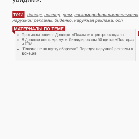
теги
донецк
,
постер
,
ртм
,
госкомпредпринимательства
наружной рекламы
,
биденко
,
наружная реклама
,
ooh
МАТЕРИАЛЫ ПО ТЕМЕ
Противостояние в Донецке: «Плазма» в центре скандала
В Донецке опять «режут». Ликвидированы 50 щитов «Постера»
и РТМ
"Плазма не на шутку оборзела". Передел наружной рекламы в
Донецке