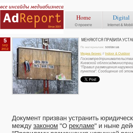
Home
Digital
О проекте
Internet & Mobi
5
МЕНЯЮТСЯ ПРАВИЛА УСТА
sep
sostav.ua
По материалам:
2012
Медиа бизнес
//
Indoor & Outdoor
Госкомпредпринимательства
Киевской облгосадминистрац
"Правил размещения наружно
пунктов". Сообщение об этом
Документ призван устранить юридическ
между
законом
"О
рекламе
" и ныне де