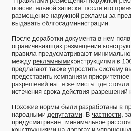
"Правилами размещения наружной рекл
пояснительной записке, после его при
размещение наружной рекламы за пред
выдавать облгосадминистрации.
После доработки документа в нем появ
ограничивающих размещение конструкци
правила предусматривают минимально
между
рекламными
конструкциями в 10
предлагают также упростить систему в
предоставить компаниям приоритетное 
разрешений на те же места, где стояли 
истечения срока действия разрешений 
Похожие нормы были разработаны в п
народными
депутатами
. В
частности
, з
предусматривает минимальное рассто
конструкциями на дорогах и упрощенн