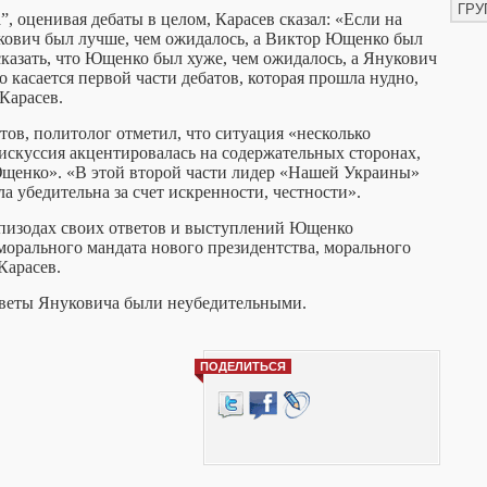
ГРУ
”, оценивая дебаты в целом, Карасев сказал:
«Если на
кович был лучше, чем ожидалось, а Виктор Ющенко был
сказать, что Ющенко был хуже, чем ожидалось, а Янукович
 касается первой части дебатов, которая прошла нудно,
 Карасев.
тов, политолог отметил, что ситуация «несколько
искуссия акцентировалась на содержательных сторонах,
Ющенко».
«В этой второй части лидер «Нашей Украины»
а убедительна за счет искренности, честности».
эпизодах своих ответов и выступлений Ющенко
орального мандата нового президентства, морального
Карасев.
ответы Януковича были неубедительными.
ПОДЕЛИТЬСЯ