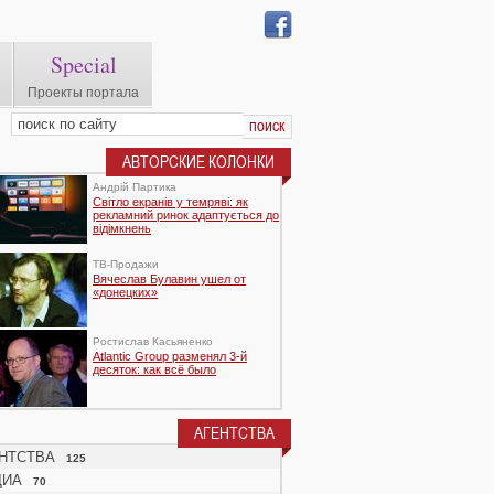
Special
Проекты портала
АВТОРСКИЕ КОЛОНКИ
Андрій Партика
Світло екранів у темряві: як
рекламний ринок адаптується до
відімкнень
TВ-Продажи
Вячеслав Булавин ушел от
«донецких»
Ростислав Касьяненко
Atlantic Group разменял 3-й
десяток: как всё было
АГЕНТСТВА
НТСТВА
125
ДИА
70