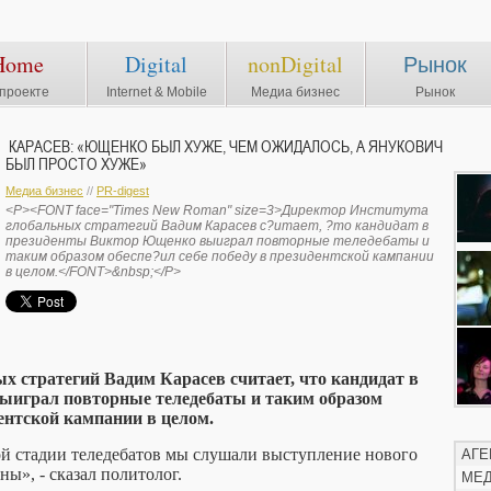
Home
Digital
nonDigital
Рынок
проекте
Internet & Mobile
Медиа бизнес
Рынок
КАРАСЕВ: «ЮЩЕНКО БЫЛ ХУЖЕ, ЧЕМ ОЖИДАЛОСЬ, А ЯНУКОВИЧ
БЫЛ ПРОСТО ХУЖЕ»
Медиа бизнес
//
PR-digest
<P><FONT face="Times New Roman" size=3>Директор Института
глобальных стратегий Вадим Карасев с?итает, ?то кандидат в
президенты Виктор Ющенко выиграл повторные теледебаты и
таким образом обеспе?ил себе победу в президентской кампании
в целом.</FONT>&nbsp;</P>
х стратегий Вадим Карасев считает, что кандидат в
играл повторные теледебаты и таким образом
дентской кампании в целом.
ой стадии теледебатов мы слушали выступление нового
АГЕ
ны», - сказал политолог.
МЕ