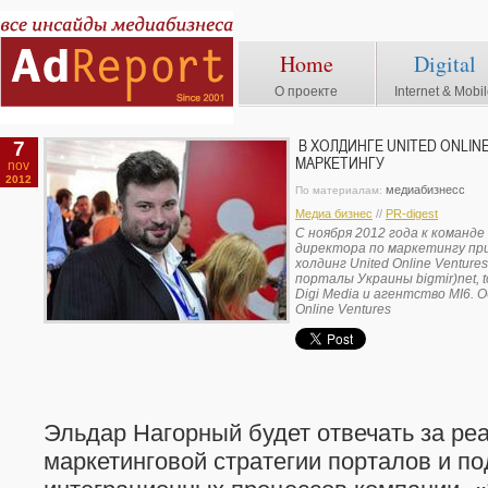
Home
Digital
О проекте
Internet & Mobi
7
В ХОЛДИНГЕ UNITED ONLI
МАРКЕТИНГУ
nov
2012
медиабизнесс
По материалам:
Медиа бизнес
//
PR-digest
C ноября 2012 года к команде 
директора по маркетингу пр
холдинг United Online Ventu
порталы Украины bigmir)net, to
Digi Media и агентство MI6. 
Online Ventures
Эльдар Нагорный будет отвечать за р
маркетинговой стратегии порталов и п