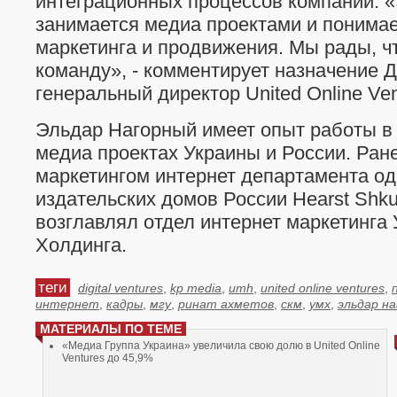
интеграционных процессов компании. «
занимается медиа проектами и понимае
маркетинга и продвижения. Мы рады, ч
команду», - комментирует назначение 
генеральный директор United Online Ven
Эльдар Нагорный имеет опыт работы в 
медиа проектах Украины и России. Ран
маркетингом интернет департамента од
издательских домов России Hearst Shku
возглавлял отдел интернет маркетинга
Холдинга.
теги
digital ventures
,
kp media
,
umh
,
united online ventures
,
интернет
,
кадры
,
мгу
,
ринат ахметов
,
скм
,
умх
,
эльдар н
МАТЕРИАЛЫ ПО ТЕМЕ
«Медиа Группа Украина» увеличила свою долю в United Online
Ventures до 45,9%