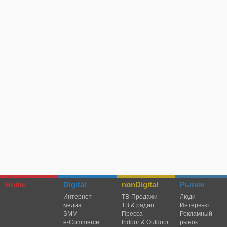
Home
Digital
nonDigital
Рынок
Интернет-
TВ-Продажи
Люди
медиа
ТВ & радио
Интервью
SMM
Пресса
Рекламный
e-Commerce
Indoor & Outdoor
рынок