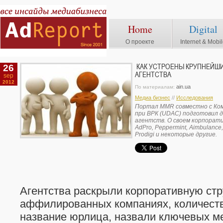
Home
Digital
О проекте
Internet & Mobi
26
КАК УСТРОЕНЫ КРУПНЕЙШИЕ
АГЕНТСТВА
sep
2012
ain.ua
По материалам:
Медиа бизнес
//
Исследования
Портал MMR совместно с Ком
при ВРК (UDAC) подготовил 
агентств. О своем корпорати
AdPro, Peppermint, Aimbulance,
Prodigi и некоторые другие.
Агентства раскрыли корпоративную стр
аффилированных компаниях, количеств
название юрлица, назвали ключевых м