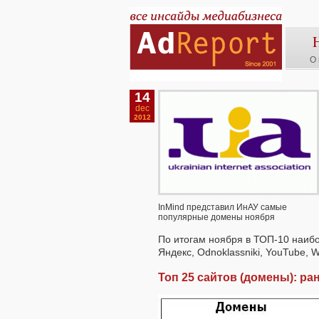
О 
14
dec
2012
InMind представил ИнАУ самые
популярные домены ноября
По итогам ноября в ТОП-10 наибо
Яндекс, Odnoklassniki, YouTube, Wi
Топ 25 сайтов (домены): р