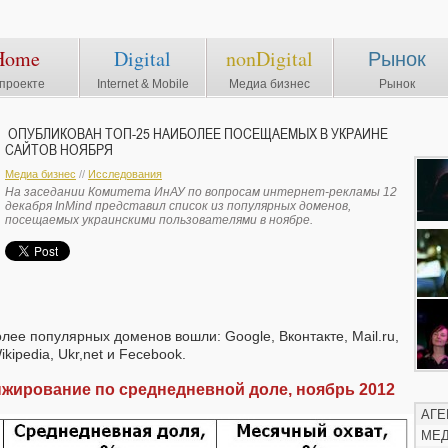
Home
Digital
nonDigital
Рынок
проекте
Internet & Mobile
Медиа бизнес
Рынок
ОПУБЛИКОВАН ТОП-25 НАИБОЛЕЕ ПОСЕЩАЕМЫХ В УКРАИНЕ
САЙТОВ НОЯБРЯ
Медиа бизнес
//
Исследования
На заседании Комитета ИнАУ по вопросам интернет-рекламы 12
декабря InMind представил список из популярных доменов,
посещаемых украинскими пользователями в ноябре.
лее популярных доменов вошли: Google, Вконтакте, Mail.ru,
kipedia, Ukr,net и Fecebook.
анжирование по среднедневной доле, ноябрь 2012
АГЕ
МЕ