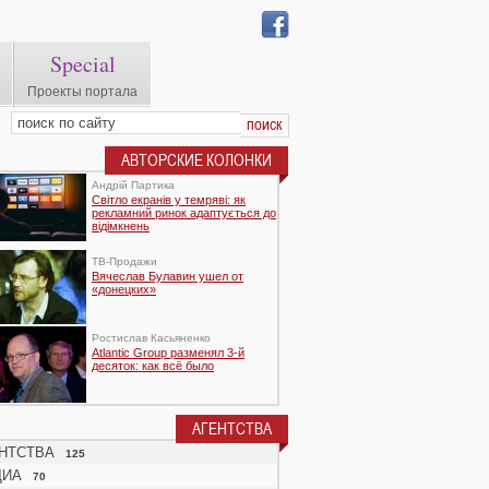
Special
Проекты портала
АВТОРСКИЕ КОЛОНКИ
Андрій Партика
Світло екранів у темряві: як
рекламний ринок адаптується до
відімкнень
TВ-Продажи
Вячеслав Булавин ушел от
«донецких»
Ростислав Касьяненко
Atlantic Group разменял 3-й
десяток: как всё было
АГЕНТСТВА
НТСТВА
125
ДИА
70