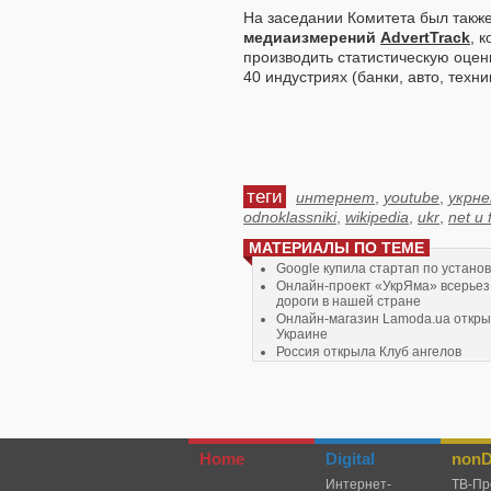
На заседании Комитета был такж
медиаизмерений
AdvertTrack
, 
производить статистическую оцен
40 индустриях (банки, авто, техн
теги
интернет
,
youtube
,
укрн
odnoklassniki
,
wikipedia
,
ukr
,
net и
МАТЕРИАЛЫ ПО ТЕМЕ
Google купила стартап по устано
Онлайн-проект «УкрЯма» всерьез
дороги в нашей стране
Онлайн-магазин Lamoda.ua откры
Украине
Россия открыла Клуб ангелов
Фирма установила программу по I
Home
Digital
nonDi
Интернет-
TВ-Пр