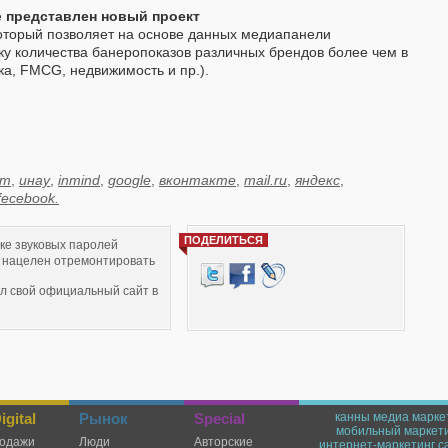
е
представлен новый проект
который позволяет на основе данных медиапанели
ку количества банеропоказов различных брендов более чем в
ика, FMCG, недвижимость и пр.).
ет
,
инау
,
inmind
,
google
,
вконтакте
,
mail.ru
,
яндекс
,
 fecebook.
ПОДЕЛИТЬСЯ
вке звуковых паролей
 нацелен отремонтировать
л свой официальный сайт в
T-сервису для всех желающих
gital
Рынок
Special
канны
медиа марке
мобильный маркет
одажи
Люди
Авторские
интернет-маркетинг
c