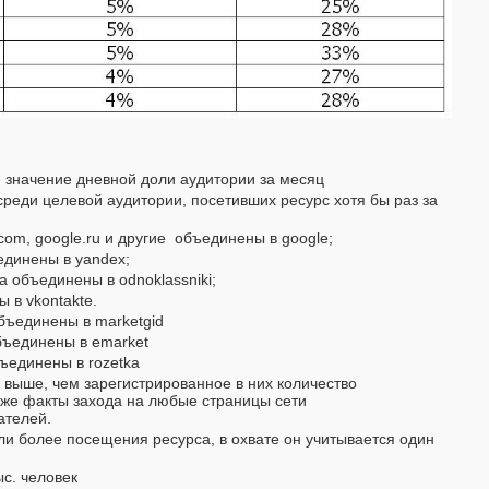
 значение дневной доли аудитории за месяц
реди целевой аудитории, посетивших ресурс хотя бы раз за
com, google.ru и другие объединены в google;
ъединены в yandex;
.ua объединены в odnoklassniki;
ы в vkontakte.
объединены в marketgid
объединены в emarket
бъединены в rozetka
 выше, чем зарегистрированное в них количество
кже факты захода на любые страницы сети
ателей.
ли более посещения ресурса, в охвате он учитывается один
с. человек