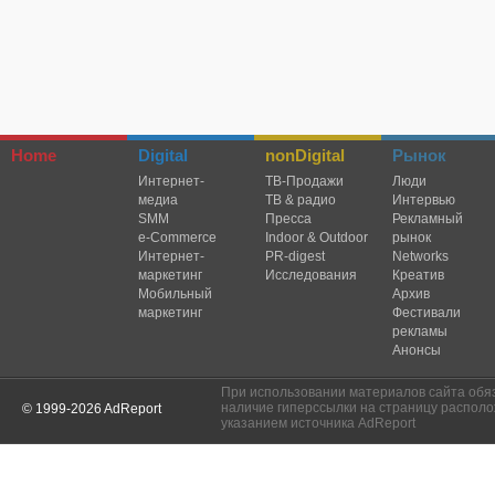
Home
Digital
nonDigital
Рынок
Интернет-
TВ-Продажи
Люди
медиа
ТВ & радио
Интервью
SMM
Пресса
Рекламный
e-Commerce
Indoor & Outdoor
рынок
Интернет-
PR-digest
Networks
маркетинг
Исследования
Креатив
Мобильный
Архив
маркетинг
Фестивали
рекламы
Анонсы
При использовании материалов сайта обя
наличие гиперссылки на страницу располо
© 1999-2026 AdReport
указанием источника AdReport