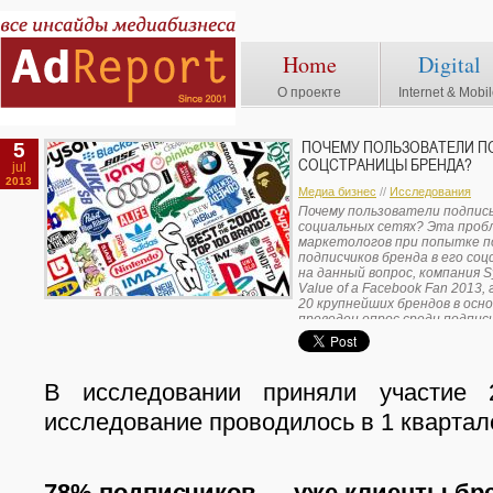
Home
Digital
О проекте
Internet & Mobi
5
ПОЧЕМУ ПОЛЬЗОВАТЕЛИ 
СОЦСТРАНИЦЫ БРЕНДА?
jul
2013
Медиа бизнес
//
Исследования
Почему пользователи подпис
социальных сетях? Эта пробл
маркетологов при попытке п
подписчиков бренда в его со
на данный вопрос, компания 
Value of a Facebook Fan 201
20 крупнейших брендов в осн
проведен опрос среди подписч
В исследовании приняли участие 2
исследование проводилось в 1 квартал
78% подписчиков — уже клиенты бр