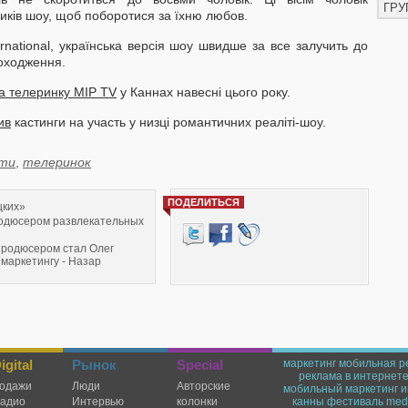
ГРУ
иків шоу, щоб поборотися за їхню любов.
ernational, українська версія шоу швидше за все залучить до
походження.
а телеринку MIP TV
у Каннах навесні цього року.
ив
кастинги на участь у низці романтичних реаліті-шоу.
ти
,
телеринок
ПОДЕЛИТЬСЯ
цких»
родюсером развлекательных
продюсером стал Олег
 маркетингу - Назар
м году ожидает скромный
ера вместо Шульженко
gital
Рынок
Special
маркетинг
мобильная р
реклама в интернет
одажи
Люди
Авторские
мобильный маркетинг
и
радио
Интервью
колонки
канны
фестиваль
medi