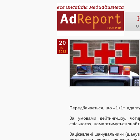
О 
20
jul
2012
Передбачається, що «1+1» адаптує
За умовами дейтинг-шоу, чотир
спільнотах, намагатимуться знайти
Зацікавлені шанувальники (шанува
доти, доки число шанувальникі