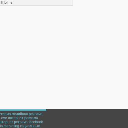
ППЫ
9
еклама
медийная реклама
е
сми
интернет
реклама
нтернет реклама
facebook
a marketing
социальные