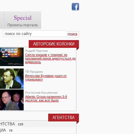
Special
Проекты портала
АВТОРСКИЕ КОЛОНКИ
Андрій Партика
Світло екранів у темряві: як
рекламний ринок адаптується до
відімкнень
TВ-Продажи
Вячеслав Булавин ушел от
«донецких»
Ростислав Касьяненко
Atlantic Group разменял 3-й
десяток: как всё было
АГЕНТСТВА
НТСТВА
125
ДИА
70