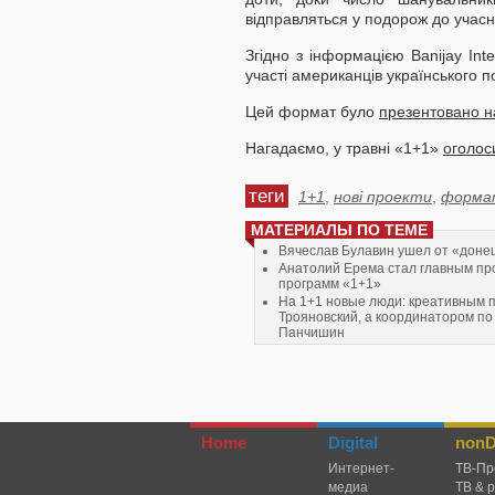
відправляться у подорож до учасн
Згідно з інформацією Banijay Int
участі американців українського 
Цей формат було
презентовано н
Нагадаємо, у травні «1+1»
оголос
теги
1+1
,
нові проекти
,
форма
МАТЕРИАЛЫ ПО ТЕМЕ
Вячеслав Булавин ушел от «доне
Анатолий Ерема стал главным п
программ «1+1»
На 1+1 новые люди: креативным 
Трояновский, а координатором по
Панчишин
Рынок медиарекламы в следующе
рост.
Плюсы ищут креативного продюс
Home
Digital
nonDi
Интернет-
TВ-Пр
медиа
ТВ & 