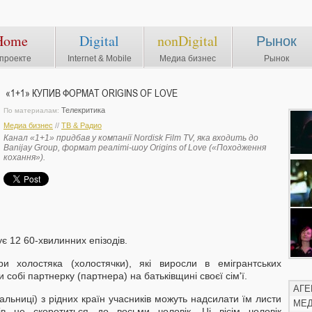
Home
Digital
nonDigital
Рынок
проекте
Internet & Mobile
Медиа бизнес
Рынок
«1+1» КУПИВ ФОРМАТ ORIGINS OF LOVE
Телекритика
По материалам:
Медиа бизнес
//
ТВ & Радио
Канал «1+1» придбав у компанії Nordisk Film TV, яка входить до
Banijay Group, формат реаліті-шоу Origins of Love («Походження
кохання»).
 12 60-хвилинних епізодів.
и холостяка (холостячки), які виросли в емігрантських
 собі партнерку (партнера) на батьківщині своєї сім'ї.
АГЕ
льниці) з рідних країн учасників можуть надсилати їм листи
МЕ
в не скоротиться до восьми чоловік. Ці вісім чоловік