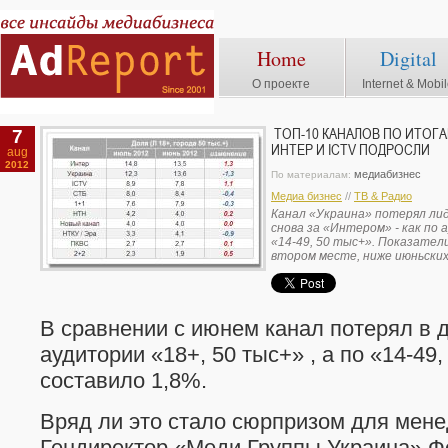
Home
Digital
О проекте
Internet & Mobi
7
ТОП-10 КАНАЛОВ ПО ИТОГА
ИНТЕР И ICTV ПОДРОСЛИ
aug
2012
медиабизнес
По материалам:
Медиа бизнес
//
ТВ & Радио
Канал «Украина» потерял лид
снова за «Интером» - как по 
«14-49, 50 тыс+». Показател
втором месте, ниже июньских
В сравнении с июнем канал потерял в 
аудитории «18+, 50 тыс+» , а по «14-49
составило 1,8%.
Вряд ли это стало сюрпризом для мен
Гендиректор «Меди Группы Украина» Ф