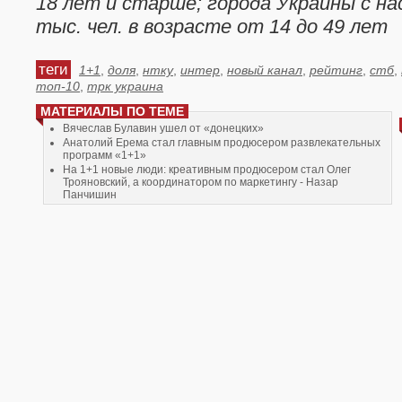
18 лет и старше; города Украины с на
тыс. чел. в возрасте от 14 до 49 лет
теги
1+1
,
доля
,
нтку
,
интер
,
новый канал
,
рейтинг
,
стб
,
топ-10
,
трк украина
МАТЕРИАЛЫ ПО ТЕМЕ
Вячеслав Булавин ушел от «донецких»
Анатолий Ерема стал главным продюсером развлекательных
программ «1+1»
На 1+1 новые люди: креативным продюсером стал Олег
Трояновский, а координатором по маркетингу - Назар
Панчишин
Рынок медиарекламы в следующем году ожидает скромный
рост.
Плюсы ищут креативного продюсера вместо Шульженко