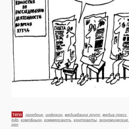
теги
лазебник
,
инфокон
,
медиабаинг групп
,
медиа пресс
,
b4b
,
комп&ньон
,
коммерсантъ
,
контракты
,
экономические
ppn