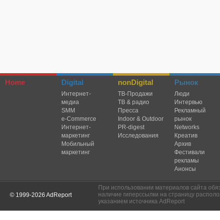
Home
Digital
nonDigital
Рынок
Интернет-
TВ-Продажи
Люди
медиа
ТВ & радио
Интервью
SMM
Пресса
Рекламный
e-Commerce
Indoor & Outdoor
рынок
Интернет-
PR-digest
Networks
маркетинг
Исследования
Креатив
Мобильный
Архив
маркетинг
Фестивали
рекламы
Анонсы
При использовании материалов сайта обя
наличие гиперссылки на страницу располо
© 1999-2026 AdReport
указанием источника AdReport