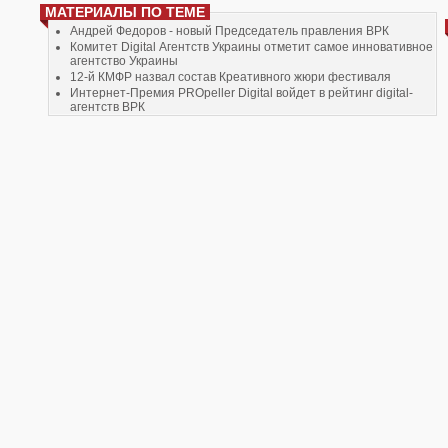
МАТЕРИАЛЫ ПО ТЕМЕ
Андрей Федоров - новый Председатель правления ВРК
Комитет Digital Агентств Украины отметит самое инновативное
агентство Украины
12-й КМФР назвал состав Креативного жюри фестиваля
Интернет-Премия PROpeller Digital войдет в рейтинг digital-
агентств ВРК
Максим Лазебник о первом Одесском Киевском
Международном Фестивале Рекламы