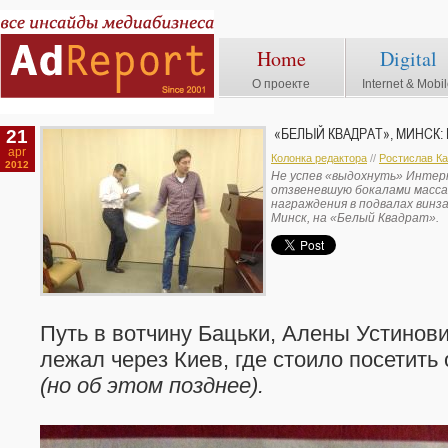
Home
Digital
О проекте
Internet & Mobi
21
«БЕЛЫЙ КВАДРАТ», МИНСК:
apr
Колонка редактора
//
Ростислав К
2012
Не успев «выдохнуть» Интерн
отзвеневшую бокалами масса
награждения в подвалах винза
Минск, на «Белый Квадрат».
Путь в вотчину Бацьки, Алены Устинов
лежал через Киев, где стоило посетить
(но об этом позднее).