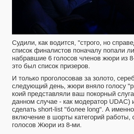
Судили, как водится, "строго, но справе
список финалистов поначалу попали л
набравшие 6 голосов членов жюри из 8-
это был список призеров.
И только проголосовав за золото, сере
следующий день, жюри вняло голосу "р
коий представляли ваш покорный слуга
данном случае - как модератор UDAC) 
сделать short-list "более long". А именн
включение в шорты категорий работы, 
голосов Жюри из 8-ми.