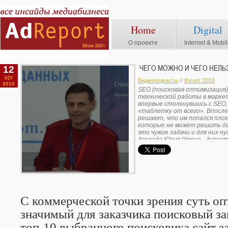
Home
Digital
О проекте
Internet & Mobi
12
ЧЕГО МОЖНО И ЧЕГО НЕЛЬ
apr
Видеоподкасты
//
Iforum '2010
2010
SEO (поисковая оптимизация)
технической работы в маркет
впервые столкнувшись с SEO
«таблетку от всего». Впосл
решают, что им попался плох
которые не может решить да
это чужие задачи и для них 
докладе Юрия Швеца - директо
на Украинском форуме интерн
С коммерческой точки зрения суть оп
значимый для заказчика поисковый з
топ-10 выбранного поисковика сайт з