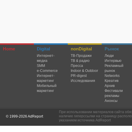
Home
Digital
nonDigital
Рынок
Интернет-
TВ-Продажи
Люди
медиа
ТВ & радио
Интервью
SMM
Пресса
Рекламный
e-Commerce
Indoor & Outdoor
рынок
Интернет-
PR-digest
Networks
маркетинг
Исследования
Креатив
Мобильный
Архив
маркетинг
Фестивали
рекламы
Анонсы
При использовании материалов сайта обя
наличие гиперссылки на страницу располо
© 1999-2026 AdReport
указанием источника AdReport