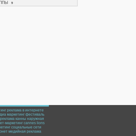
ППЫ
9
тинг
реклама в интернете
диа маркетинг
фестиваль
реклама
канны
наружная
ет-маркетинг
cannes lions
кетинг
социальные сети
рнет
медийная реклама