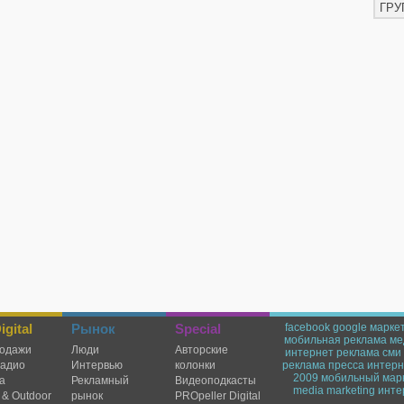
ГРУ
gital
Рынок
Special
facebook
google
марке
мобильная реклама
ме
одажи
Люди
Авторские
интернет реклама
сми
радио
Интервью
колонки
реклама
пресса
интерн
2009
мобильный мар
а
Рекламный
Видеоподкасты
media marketing
инте
 & Outdoor
рынок
PROpeller Digital