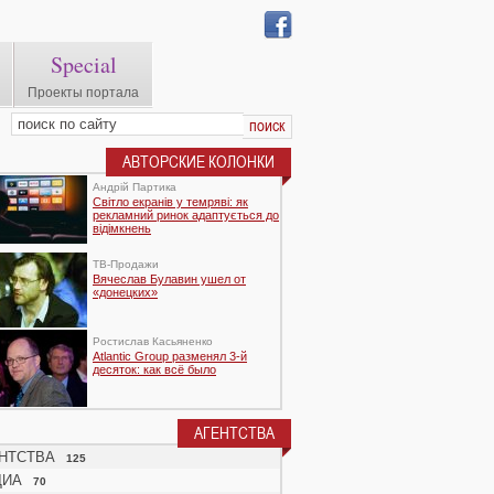
Special
Проекты портала
АВТОРСКИЕ КОЛОНКИ
Андрій Партика
Світло екранів у темряві: як
рекламний ринок адаптується до
відімкнень
TВ-Продажи
Вячеслав Булавин ушел от
«донецких»
Ростислав Касьяненко
Atlantic Group разменял 3-й
десяток: как всё было
АГЕНТСТВА
НТСТВА
125
ДИА
70