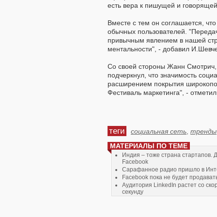
есть вера к пишущей и говорящей
Вместе с тем он соглашается, что
обычных пользователей. "Передач
привычным явлением в нашей стра
ментальности", - добавил И.Шевч
Со своей стороны Жанн Смотрич, 
подчеркнул, что значимость социа
расширением покрытия широкопол
Фестиваль маркетинга", - отметил
теги
социальная сеть
,
тренды
МАТЕРИАЛЫ ПО ТЕМЕ
Индия – тоже страна стартапов. Д
Facebook
Сарафанное радио пришло в Инт
Facebook пока не будет продават
Аудитория LinkedIn растет со ско
секунду
Влад Титов проведёт мастер клас
Социальных Сетях. Практика и о