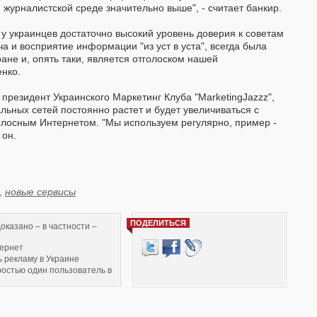
 журналистской среде значительно выше", - считает банкир.
 у украинцев достаточно высокий уровень доверия к советам
а и восприятие информации "из уст в уста", всегда была
не и, опять таки, является отголоском нашей
енко.
президент Украинского Маркетинг Клуба "MarketingJazzz",
льных сетей постоянно растет и будет увеличиваться с
осным Интернетом. "Мы используем регулярно, пример -
 он.
,
новые сервисы
ПОДЕЛИТЬСЯ
оказано – в частности –
ернет
ь рекламу в Украине
ростью один пользователь в
с на тему «Продвижение в
ценка эффективности»