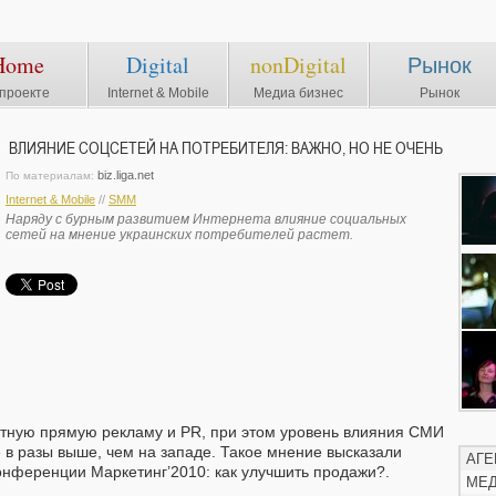
Home
Digital
nonDigital
Рынок
проекте
Internet & Mobile
Медиа бизнес
Рынок
ВЛИЯНИЕ СОЦСЕТЕЙ НА ПОТРЕБИТЕЛЯ: ВАЖНО, НО НЕ ОЧЕНЬ
biz.liga.net
По материалам:
Internet & Mobile
//
SMM
Наряду с бурным развитием Интернета влияние социальных
сетей на мнение украинских потребителей растет.
отную прямую рекламу и PR, при этом уровень влияния СМИ
 в разы выше, чем на западе. Такое мнение высказали
АГЕ
онференции Маркетинг’2010: как улучшить продажи?.
МЕ