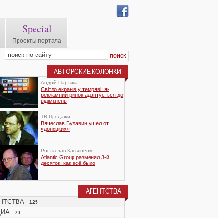
Special
Проекты портала
АВТОРСКИЕ КОЛОНКИ
Андрій Партика
Світло екранів у темряві: як
рекламний ринок адаптується до
відімкнень
TВ-Продажи
Вячеслав Булавин ушел от
«донецких»
Ростислав Касьяненко
Atlantic Group разменял 3-й
десяток: как всё было
АГЕНТСТВА
НТСТВА
125
ДИА
70