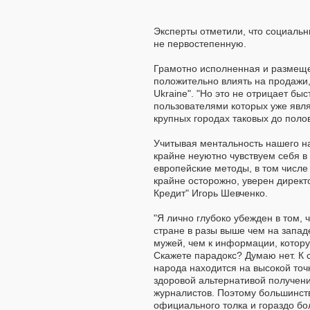
Эксперты отметили, что социальн
не первостепенную.
Грамотно исполненная и размеще
положительно влиять на продажи,
Ukraine". "Но это не отрицает б
пользователями которых уже явл
крупных городах таковых до полов
Учитывая ментальность нашего на
крайне неуютно чувствуем себя в
европейские методы, в том числе
крайне осторожно, уверен дирек
Кредит" Игорь Шевченко.
"Я лично глубоко убежден в том,
стране в разы выше чем на запад
мужей, чем к информации, котору
Скажете парадокс? Думаю нет. К
народа находится на высокой точ
здоровой альтернативой получен
журналистов. Поэтому большинств
официального толка и гораздо б