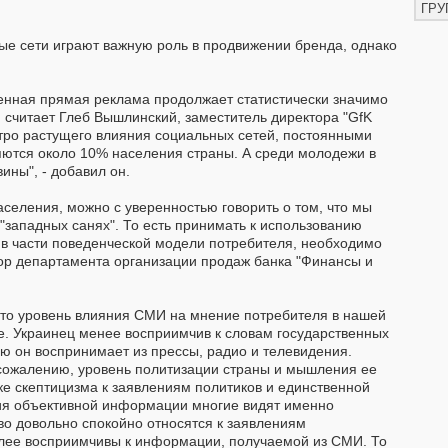
ГРУ
ые сети играют важную роль в продвижении бренда, однако
нная прямая реклама продолжает статистически значимо
 считает Глеб Вышлинский, заместитель директора "GfK
ыстро растущего влияния социальных сетей, постоянными
яются около 10% населения страны. А среди молодежи в
ины", - добавил он.
селения, можно с уверенностью говорить о том, что мы
 "западных санях". То есть принимать к использованию
 в части поведенческой модели потребителя, необходимо
тор департамента организации продаж банка "Финансы и
 что уровень влияния СМИ на мнение потребителя в нашей
е. Украинец менее восприимчив к словам государственных
ю он воспринимает из прессы, радио и телевидения.
 сожалению, уровень политизации страны и мышления ее
ке скептицизма к заявлениям политиков и единственной
ия объективной информации многие видят именно
о довольно спокойно относятся к заявлениям
олее восприимчивы к информации, получаемой из СМИ. То