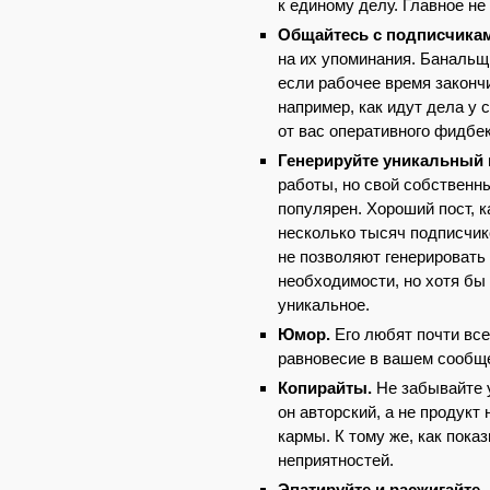
к единому делу. Главное не
Общайтесь с подписчика
на их упоминания. Банальщ
если рабочее время законч
например, как идут дела у
от вас оперативного фидбек
Генерируйте уникальный 
работы, но свой собственны
популярен. Хороший пост, 
несколько тысяч подписчико
не позволяют генерировать 
необходимости, но хотя бы
уникальное.
Юмор.
Его любят почти все
равновесие в вашем сообщ
Копирайты.
Не забывайте у
он авторский, а не продукт
кармы. К тому же, как пока
неприятностей.
Эпатируйте и расжигайте.