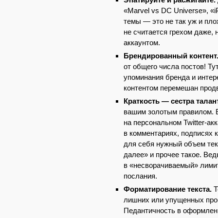
«Marvel vs DC Universe», 
темы — это не так уж и пло
не считается грехом даже, 
аккаунтом.
Брендированный контент
от общего числа постов! Т
упоминания бренда и интер
контентом перемешан прод
Краткость — сестра талан
вашим золотым правилом. Е
на персональном Twitter-ак
в комментариях, подписях 
для себя нужный объем тек
далее» и прочее такое. Вед
в «несворачиваемый» лимит
послания.
Форматирование текста.
Т
лишних или упущенных проб
Педантичность в оформлени