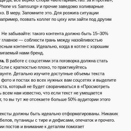
«iPhone vs Samsung» и прочие заведомо холиварные
хо. В меру. Запомните это. Для розжига ситуации
например, позвать коллег по цеху или зайти под другим
.
Не забывайте: такого контента должно быть 15–30%
ут главное — соблюсти грань между назойливостью
есным контентом. Идеально, когда в котле с хорошим
вигаемый нами бренд.
та.
В работе с соцсетями эта поговорка должна стать
сли с краткостью плохо, то практикуйтесь
каунте. Детально изучите доступные объемы текста
к фото и постах во всех нужных вам соцсетях и выделите
ста, который не будет сворачиваться в «Просмотреть
ь всем нам известно, что если текст не умещается
, то вы тут же отсекаете больше 50% аудитории этого
ексты должны быть идеально отформатированы. Никаких
елов, путаницы с тире и дефисами, опечаток и прочего.
и постов и внимание к деталям помогает