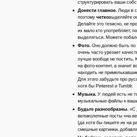
структурировать ваши соб
Донести главное.
Люди в с
поэтому
четко
выделяйте ос
Делайте это тезисно, не пр
их мало кто употребляет, 
выделяться. Можете побал
Фото.
Оно должно быть по 
очень часто урезает качес
лучше вообще не постить. К
на фото-контент, а значит 
находить не примелькавшиес
Для этого забудьте про рус
хотя бы Pinterest и Tumblr.
Музыка.
У людей есть не т
музыкальные файлы к вашим
Будьте разнообразны.
«С 
великолепные посты «на ве
(да хотя бы пишите их на 
смешные картинки, добавля