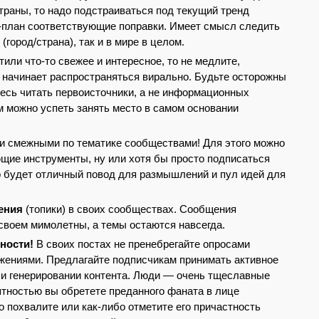
раны, то надо подстраиваться под текущий тренд
т-план соответствующие поправки. Имеет смысл следить
(город/страна), так и в мире в целом.
или что-то свежее и интересное, то не медлите,
т начинает распространяться вирально. Будьте осторожны
тесь читать первоисточники, а не информационных
м можно успеть занять место в самом основании
и смежными по тематике сообществами! Для этого можно
щие инструменты, ну или хотя бы просто подписаться
 будет отличный повод для размышлений и пул идей для
дения
(топики) в своих сообществах. Сообщения
своем мимолетны, а темы остаются навсегда.
ности!
В своих постах не пренебрегайте опросами
жениями. Предлагайте подписчикам принимать активное
 и генерировании контента. Люди — очень тщеславные
тностью вы обретете преданного фаната в лице
о похвалите или как-либо отметите его причастность