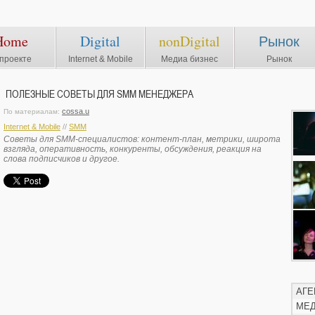
Home
Digital
nonDigital
Рынок
проекте
Internet & Mobile
Медиа бизнес
Рынок
ПОЛЕЗНЫЕ СОВЕТЫ ДЛЯ SMM МЕНЕДЖЕРА
cossa.u
По материалам:
Internet & Mobile
//
SMM
Советы для SMM-специалистов: контент-план, метрики, широта
взгляда, оперативность, конкуренты, обсуждения, реакция на
слова подписчиков и другое.
АГЕ
МЕ