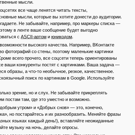
ственные мысли.
оцсетях все чаще ленятся читать тексты,
новные мысли, которые вы хотите донести до аудитории.
огадаете. Не забывайте, например, про маркеры списка —
поэтому в ленте ваше сообщение будет выгодно
оваться с
ASCII-артом
и
юникодом
.
возможности высокого качества. Например, ВКонтакте
тво фотографий со стены, поэтому маленькие картинки
роме всего прочего, все соцсети теперь ориентированы
все ваши конкуренты постят с картинками. Ваша задача —
я образы, а что-то необычное, резкое, качественное.
скоязычный поиск по картинкам в Google. Используйте
олько зрение, но и слух. Не забывайте прикреплять
 постам там, где это уместно и возможно.
добрым утром» и «Добрых снов» — это, конечно,
ка», но постарайтесь и их разнообразить. Меняйте фразы
разных языках каждый день!), вставляйте неожиданные
йте музыку на ночь, делайте опросы.