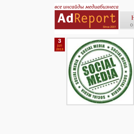
О 
3
jun
2013