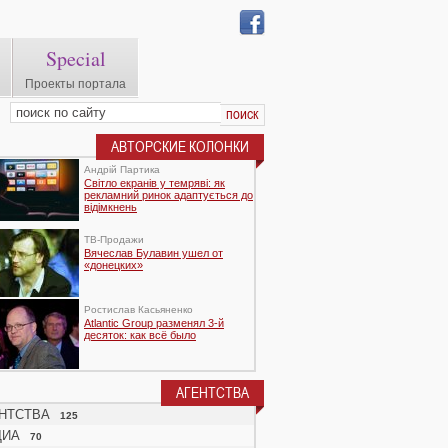
Special
Проекты портала
АВТОРСКИЕ КОЛОНКИ
Андрій Партика
Світло екранів у темряві: як
рекламний ринок адаптується до
відімкнень
TВ-Продажи
Вячеслав Булавин ушел от
«донецких»
Ростислав Касьяненко
Atlantic Group разменял 3-й
десяток: как всё было
АГЕНТСТВА
НТСТВА
125
ДИА
70