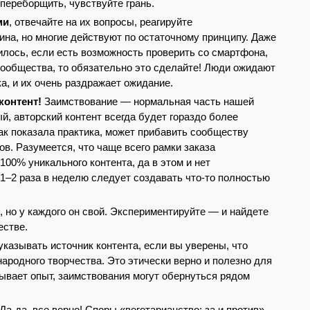
 переборщить, чувствуйте грань.
ми
, отвечайте на их вопросы, реагируйте
ина, но многие действуют по остаточному принципу. Даже
илось, если есть возможность проверить со смартфона,
 сообщества, то обязательно это сделайте! Люди ожидают
а, и их очень раздражает ожидание.
контент!
Заимствование — нормальная часть нашей
й, авторский контент всегда будет гораздо более
как показала практика, может прибавить сообществу
в. Разумеется, что чаще всего рамки заказа
100% уникального контента, да в этом и нет
 1–2 раза в неделю следует создавать что-то полностью
, но у каждого он свой. Экспериментируйте — и найдете
естве.
казывать источник контента, если вы уверены, что
 народного творчества. Это этически верно и полезно для
зывает опыт, заимствования могут обернуться рядом
Да-да, все верно! Споры «вегетарианство: за и против»,