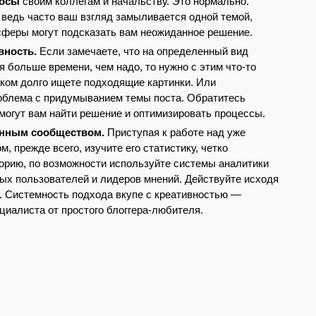
росы
своим коллегам и начальству. Это нормально.
ведь часто ваш взгляд замыливается одной темой,
 сферы могут подсказать вам неожиданное решение.
вность.
Если замечаете, что на определенный вид
я больше времени, чем надо, то нужно с этим что-то
ком долго ищете подходящие картинки. Или
облема с придумыванием темы поста. Обратитесь
омогут вам найти решение и оптимизировать процессы.
анным сообществом.
Приступая к работе над уже
 прежде всего, изучите его статистику, четко
орию, по возможности используйте системы аналитики
ых пользователей и лидеров мнений. Действуйте исходя
ю. Системность подхода вкупе с креативностью —
иалиста от простого блоггера-любителя.