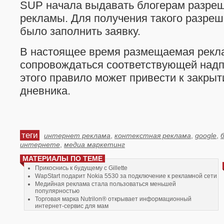
SUP начала выдавать блогерам разре
рекламы. Для получения такого разре
было заполнить заявку.
В настоящее время размещаемая рекл
сопровождаться соответствующей над
этого правило может привести к закрыт
дневника.
теги
интернет реклама
,
контекстная реклама
,
google
,
интернете
,
медиа маркетинг
МАТЕРИАЛЫ ПО ТЕМЕ
Прикоснись к будущему с Gillette
WapStart подарит Nokia 5530 за подключение к рекламной сети
Медийная реклама стала пользоваться меньшей
популярностью
Торговая марка Nutrilon® открывает информационный
интернет-сервис для мам
Британская Интернет-реклама впервые обогнала
телеэфирную