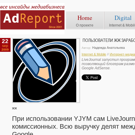
Home
Digital
О проекте
Internet & Mobi
22
ПОЛЬЗОВАТЕЛИ ЖЖ ЗАРАБ
sep
Надежда Анатольева
Автор:
2009
Internet & Mobile
//
Интернет-медиа
LiveJournal запустил программ
позволяющий блогерам разме
Google AdSense.
жж
При использовании YJYM сам LiveJourn
комиссионных. Всю выручку делят межд
Google.