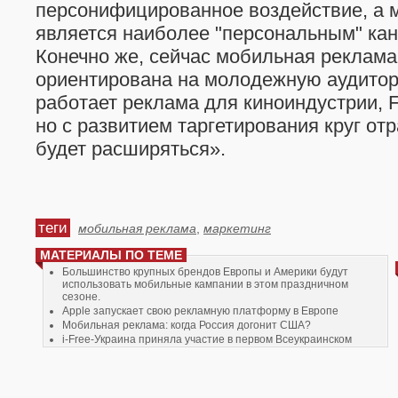
персонифицированное воздействие, а
является наиболее "персональным" ка
Конечно же, сейчас мобильная реклам
ориентирована на молодежную аудитор
работает реклама для киноиндустрии, 
но с развитием таргетирования круг от
будет расширяться».
теги
мобильная реклама
,
маркетинг
МАТЕРИАЛЫ ПО ТЕМЕ
Большинство крупных брендов Европы и Америки будут
использовать мобильные кампании в этом праздничном
сезоне.
Apple запускает свою рекламную платформу в Европе
Мобильная реклама: когда Россия догонит США?
i-Free-Украина приняла участие в первом Всеукраинском
мобильном форуме
В Москве завершила работу вторая международная выставка
Mobile & Digital Show 2010