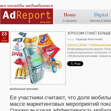
Home
Digital
О проекте
Internet & Mobi
23
В РОССИИ СТАНЕТ БОЛЬШ
jul
Надежда Анатольева
Автор:
2009
Internet & Mobile
//
Мобильный марк
Информационная группа Finam
инвестиционного холдинга 
«Мобильная реклама: новые 
мобильная реклама
Ее участники считают, что доля мобил
массе маркетинговых мероприятий пока
Однако высокая эффективность мобил