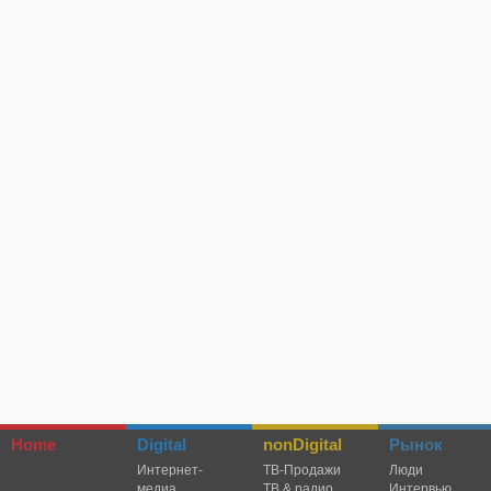
Home
Digital
nonDigital
Рынок
Интернет-
TВ-Продажи
Люди
медиа
ТВ & радио
Интервью