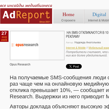
Home
Digital
О проекте
Internet & Mobi
27
НА SMS ОТКЛИКАЮТСЯ В 10
РЕКЛАМУ
aug
2009
Надежда Анатольева
Автор:
Internet & Mobile
//
Мобильный марк
Потребители считают, что м
них все более убедительной.
Opus Research
На получаемые SMS-сообщения люди о
раз чаще чем на онлайновую медийную 
отклика превышает 10%, — сообщает 
Research. Выдержки из него приводит M
Авторы доклада объясняют высокую э