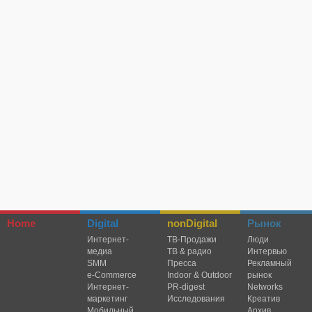
Home
Digital
nonDigital
Рынок
Интернет-
TВ-Продажи
Люди
медиа
ТВ & радио
Интервью
SMM
Пресса
Рекламный
e-Commerce
Indoor & Outdoor
рынок
Интернет-
PR-digest
Networks
маркетинг
Исследования
Креатив
Мобильный
Архив