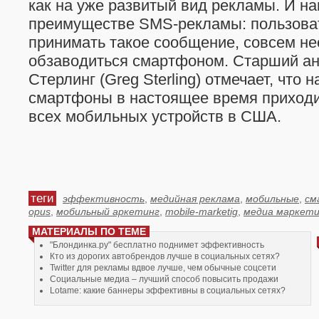
как на уже развитый вид рекламы. И н
преимуществе SMS-рекламы: пользоват
принимать такое сообщение, совсем н
обзаводиться смартфоном. Старший ан
Стерлинг (Greg Sterling) отмечает, что н
смартфоны в настоящее время приход
всех мобильных устройств в США.
теги
эффективность
,
медийная реклама
,
мобильные
,
см
opus
,
мобильный аркетинг
,
mobile-marketig
,
медиа маркети
МАТЕРИАЛЫ ПО ТЕМЕ
"Блондинка.ру" бесплатно поднимет эффективность
Кто из дорогих автобрендов лучше в социальных сетях?
Twitter для рекламы вдвое лучше, чем обычные соцсети
Социальные медиа – лучший способ повысить продажи
Lotame: какие баннеры эффективны в социальных сетях?